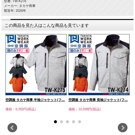
型番: TW-K276
メーカー: タカヤ商事
製造年: 2026年
この商品を見た人はこんな商品も見ています
空調服 タカヤ商事 半袖ジャケット(フ…
空調服 タカヤ商事 長袖ジャケット(フ…
空
価格：9,350円(税込)
価格：10,098円(税込)
価