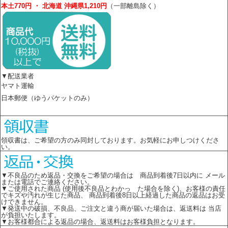
本土770円 ・ 北海道 沖縄県1,210円
（一部離島除く）
▼配送業者
ヤマト運輸
日本郵便（ゆうパケットのみ）
領収書は、ご希望の方のみ同封しております。お気軽にお申しつけくださ
い。
▼不良品のため返品・交換をご希望の場合は 商品到着後7日以内に メール
または電話でご連絡ください。
▼ご使用された商品 (使用後不良品とわかっ た場合を除く)、お客様の責任
でキズや汚れが生じた商品、 商品到着後8日以上経過した商品の返品はお受
けできません。
▼発送中の破損、不良品、ご注文と違う商が届いた場合は、返送料は 当店
が負担いたします。
▼お客様都合による返品の場合、返送料はお客様負担となります。