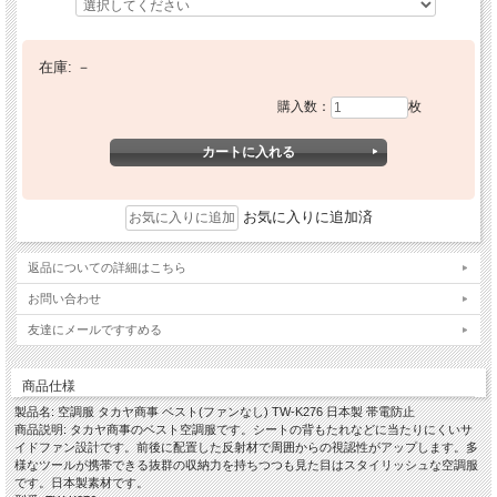
在庫:
－
購入数：
枚
お気に入りに追加済
返品についての詳細はこちら
お問い合わせ
友達にメールですすめる
商品仕様
製品名: 空調服 タカヤ商事 ベスト(ファンなし) TW-K276 日本製 帯電防止
商品説明: タカヤ商事のベスト空調服です。シートの背もたれなどに当たりにくいサ
イドファン設計です。前後に配置した反射材で周囲からの視認性がアップします。多
様なツールが携帯できる抜群の収納力を持ちつつも見た目はスタイリッシュな空調服
です。日本製素材です。