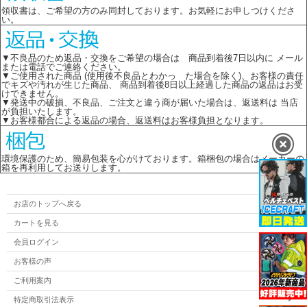
領収書は、ご希望の方のみ同封しております。お気軽にお申しつけくださ
い。
▼不良品のため返品・交換をご希望の場合は 商品到着後7日以内に メール
または電話でご連絡ください。
▼ご使用された商品 (使用後不良品とわかっ た場合を除く)、お客様の責任
でキズや汚れが生じた商品、 商品到着後8日以上経過した商品の返品はお受
けできません。
▼発送中の破損、不良品、ご注文と違う商が届いた場合は、返送料は 当店
が負担いたします。
▼お客様都合による返品の場合、返送料はお客様負担となります。
環境保護のため、簡易包装を心がけております。箱梱包の場合はメーカーの
箱を再利用してお送りします。
お店のトップへ戻る
カートを見る
会員ログイン
お客様の声
ご利用案内
特定商取引法表示