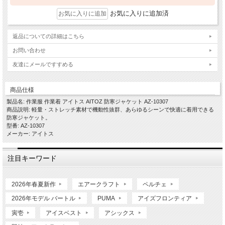
お気に入りに追加済
返品についての詳細はこちら
お問い合わせ
友達にメールですすめる
商品仕様
製品名: 作業服 作業着 アイトス AITOZ 防寒ジャケット AZ-10307
商品説明: 軽量・ストレッチ素材で機動性抜群、あらゆるシーンで快適に着用できる
防寒ジャケット。
型番: AZ-10307
メーカー: アイトス
注目キーワード
2026年春夏新作
エアークラフト
ペルチェ
2026年モデル バートル
PUMA
アイズフロンティア
寅壱
アイスベスト
アシックス