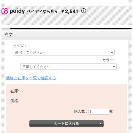
￥2,541
ペイディなら月々
注文
サイズ：
カラー：
価格と在庫を一覧で確認する
在庫:
－
価格:
－
購入数：
枚