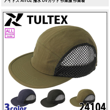
アイトス AITOZ 撥水 UVカット 作業服 作業着