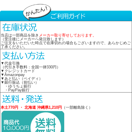
当店は一部商品を除き
メーカー取り寄せしております。
（受注後にメーカーへ発注致します）
ご注文をいただいた時点で在庫切れの場合もございますので、あらかじめご
了承ください。
▼代金引換
（代引き手数料：全国一律330円）
▼クレジットカード
▼Amazonpay
▼あと払い（ペイディ）
▼銀行振込（前払い）
・ゆうちょ銀行
・PayPay銀行
本土770円 ・ 北海道 沖縄県1,210円
（一部離島除く）