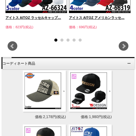
アイトス AITOZ ラッセルキャップ…
アイトス AITOZ アメリカンラッセ…
ア
価格：823円(税込)
価格：696円(税込)
価
コーディネート商品
価格:2,178円(税込)
価格:1,980円(税込)