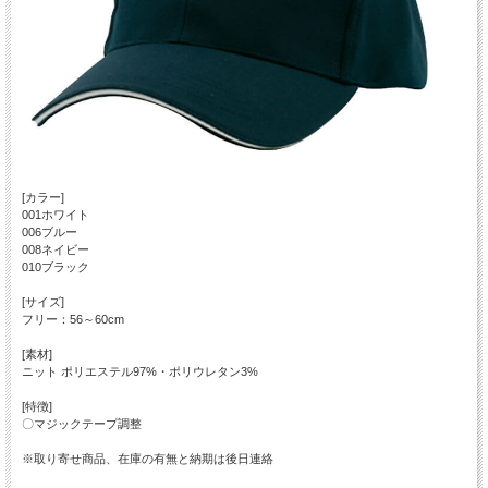
[カラー]
001ホワイト
006ブルー
008ネイビー
010ブラック
[サイズ]
フリー：56～60cm
[素材]
ニット ポリエステル97%・ポリウレタン3%
[特徴]
〇マジックテープ調整
※取り寄せ商品、在庫の有無と納期は後日連絡