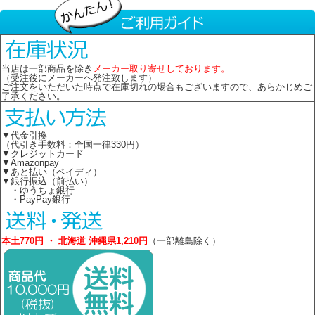
当店は一部商品を除き
メーカー取り寄せしております。
（受注後にメーカーへ発注致します）
ご注文をいただいた時点で在庫切れの場合もございますので、あらかじめご
了承ください。
▼代金引換
（代引き手数料：全国一律330円）
▼クレジットカード
▼Amazonpay
▼あと払い（ペイディ）
▼銀行振込（前払い）
・ゆうちょ銀行
・PayPay銀行
本土770円 ・ 北海道 沖縄県1,210円
（一部離島除く）