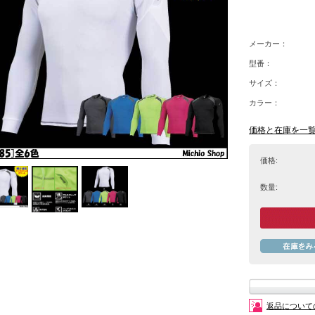
メーカー：
型番：
サイズ：
カラー：
価格と在庫を一
価格:
数量:
返品について