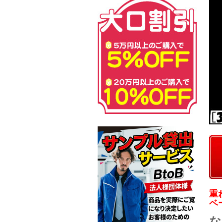
重
ベ
な