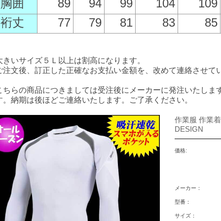
胸囲
89
94
99
104
109
裄丈
77
79
81
83
85
大きいサイズ５Ｌ以上は割高になります。
ご注文後、訂正した正確なお支払い金額を、改めて連絡させて
こちらの商品につきましては受注後にメーカーに発注いたしま
す。納期は後ほどご連絡いたします。ご了承ください。
作業服 作業着
DESIGN
価格:
メーカー：
型番：
サイズ：