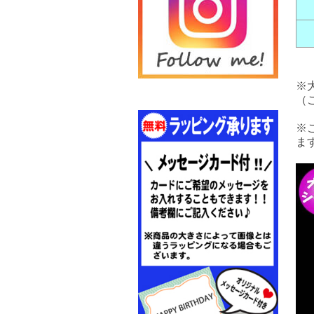
※
（
※
ま