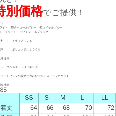
特別価格
でご提供！
カラー
ホワイト 25チャコールグレー 41ロイヤルブルー
ライトグリーン 75ワイン 95ブラック
素材 ： ドライメッシュ
混率 ： ポリエステル１００％
吸汗速乾
シャープシルエットメイキング
スマートフォンの収納が可能なマルチスリーブポケット
消臭機能
85
SS
S
M
L
LL
着丈
64
66
68
70
72