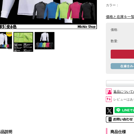
カラー：
価格と在庫を一
価格:
数量:
返品について
レビューはあ
商品説明
商品仕様