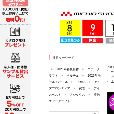
注目キーワード
作業
2026年春夏新作
エアーク
サ
ラフト
ペルチェ
2026年モ
メ
メ
デル バートル
PUMA
アイ
ズフロンティア
寅壱
アイ
スベスト
アシックス
即納
エアークラフト