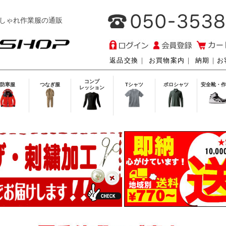
しゃれ作業服の通販
返品交換
｜
お買物案内
｜
納期
｜
お
コンプ
防寒服
つなぎ服
Tシャツ
ポロシャツ
安全靴・作
レッション