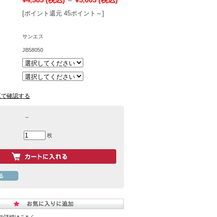
～
[ポイント還元 45ポイント～]
サンエス
JB58050
覧で確認する
－
枚