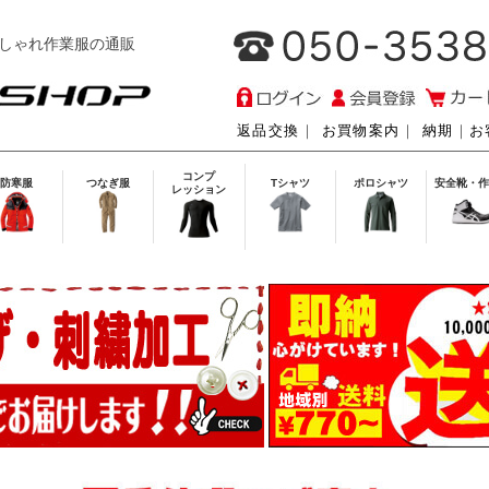
しゃれ作業服の通販
返品交換
｜
お買物案内
｜
納期
｜
お
コンプ
防寒服
つなぎ服
Tシャツ
ポロシャツ
安全靴・作
レッション