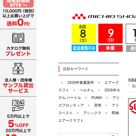
注目キーワード
作業
2026年春夏新作
エアーク
サ
ラフト
ペルチェ
2026年モ
デル バートル
PUMA
アイ
ズフロンティア
寅壱
アイ
スベスト
アシックス
即納
エアークラフト