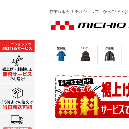
作業服販売 ミチオショップ
かっこいい お
空調服
ペルチェ
作業服