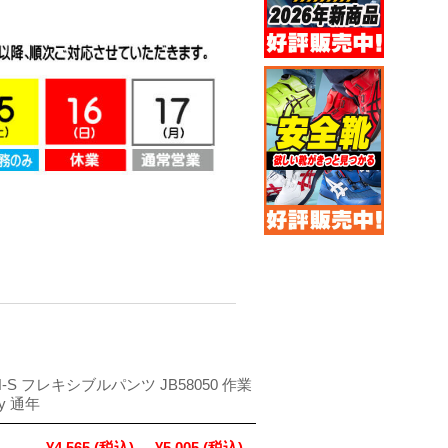
-S フレキシブルパンツ JB58050 作業
ty 通年
¥4,565
(税込)
¥5,005
(税込)