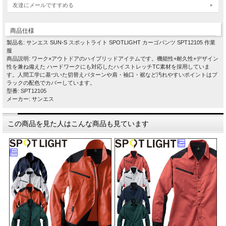
友達にメールですすめる
商品仕様
製品名: サンエス SUN-S スポットライト SPOTLIGHT カーゴパンツ SPT12105 作業
服
商品説明: ワーク×アウトドアのハイブリッドアイテムです。機能性+耐久性+デザイン
性を兼ね備えた ハードワークにも対応したハイストレッチTC素材を採用していま
す。人間工学に基づいた切替えパターンや肩・袖口・裾など汚れやすいポイントはブ
ラックの配色でカバーしています。
型番: SPT12105
メーカー: サンエス
この商品を見た人はこんな商品も見ています