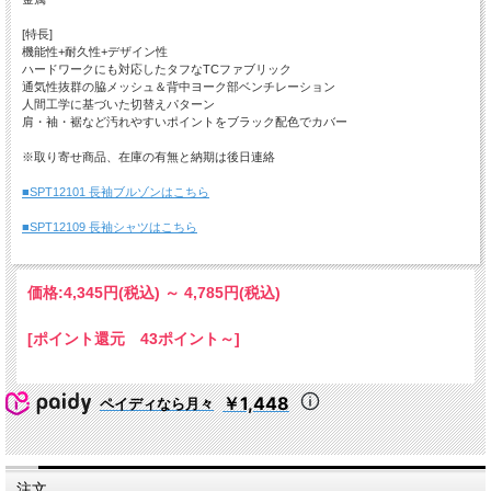
[特長]
機能性+耐久性+デザイン性
ハードワークにも対応したタフなTCファブリック
通気性抜群の脇メッシュ＆背中ヨーク部ベンチレーション
人間工学に基づいた切替えパターン
肩・袖・裾など汚れやすいポイントをブラック配色でカバー
※取り寄せ商品、在庫の有無と納期は後日連絡
■SPT12101 長袖ブルゾンはこちら
■SPT12109 長袖シャツはこちら
価格:
4,345円
(税込)
～
4,785円
(税込)
[ポイント還元 43ポイント～]
￥1,448
ペイディなら月々
注文