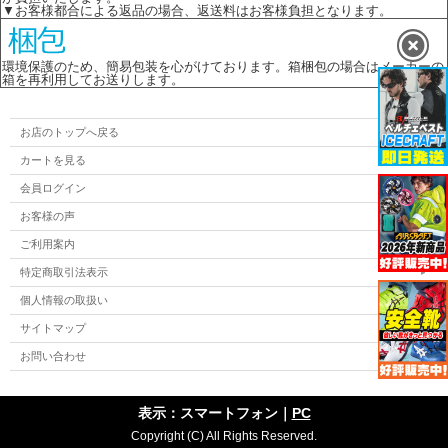
▼お客様都合による返品の場合、返送料はお客様負担となります。
環境保護のため、簡易包装を心がけております。箱梱包の場合はメーカーの
箱を再利用してお送りします。
お店のトップへ戻る
カートを見る
会員ログイン
お客様の声
ご利用案内
特定商取引法表示
個人情報の取扱い
サイトマップ
お問い合わせ
表示：スマートフォン｜
PC
Copyright (C) All Rights Reserved.