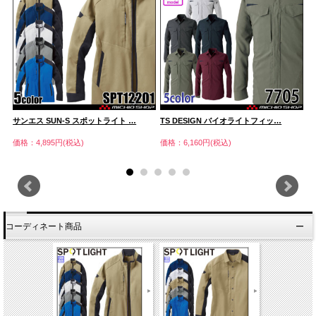
サンエス SUN-S スポットライト …
TS DESIGN バイオライトフィッ…
サ
価格：4,895円(税込)
価格：6,160円(税込)
価
コーディネート商品