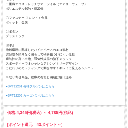
二重織エコストレッチサマーツイル（エアリーウェーブ）
ポリエステル80%・綿20%
〇ファスナー フロント：金属
ポケット：金属
〇ボタン
プラスチック
[特長]
地球環境に配慮したバイオベースのエコ素材
突起物を限りなく減らして物を傷つけにくい仕様
通気性の高い生地、通気性抜群の脇下メッシュ
スポーティーでオシャレなアシンメトリーデザイン
こだわりのカッティングで動きやすくキレイに見えるシルエット
※取り寄せ商品、在庫の有無と納期は後日連絡
■SPT12201 長袖ブルゾンはこちら
■SPT12205 カーゴパンツはこちら
価格:
4,345円
(税込)
～
4,785円
(税込)
[ポイント還元 43ポイント～]