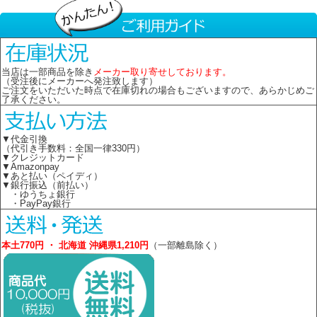
当店は一部商品を除き
メーカー取り寄せしております。
（受注後にメーカーへ発注致します）
ご注文をいただいた時点で在庫切れの場合もございますので、あらかじめご
了承ください。
▼代金引換
（代引き手数料：全国一律330円）
▼クレジットカード
▼Amazonpay
▼あと払い（ペイディ）
▼銀行振込（前払い）
・ゆうちょ銀行
・PayPay銀行
本土770円 ・ 北海道 沖縄県1,210円
（一部離島除く）