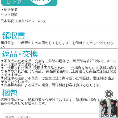
▼配送業者
ヤマト運輸
日本郵便（ゆうパケットのみ）
領収書は、ご希望の方のみ同封しております。お気軽にお申しつけくださ
い。
▼不良品のため返品・交換をご希望の場合は 商品到着後7日以内に メール
または電話でご連絡ください。
▼ご使用された商品 (使用後不良品とわかっ た場合を除く)、お客様の責任
でキズや汚れが生じた商品、 商品到着後8日以上経過した商品の返品はお受
けできません。
▼発送中の破損、不良品、ご注文と違う商が届いた場合は、返送料は 当店
が負担いたします。
▼お客様都合による返品の場合、返送料はお客様負担となります。
環境保護のため、簡易包装を心がけております。箱梱包の場合はメーカーの
箱を再利用してお送りします。
お店のトップへ戻る