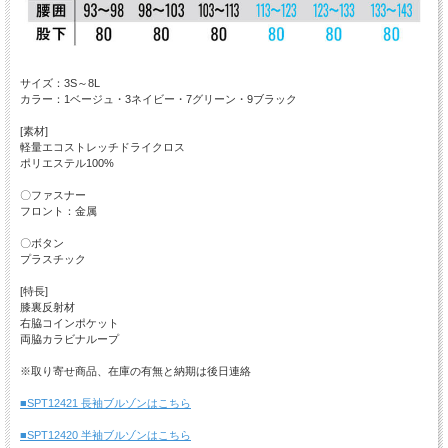
サイズ：3S～8L
カラー：1ベージュ・3ネイビー・7グリーン・9ブラック
[素材]
軽量エコストレッチドライクロス
ポリエステル100%
〇ファスナー
フロント：金属
〇ボタン
プラスチック
[特長]
膝裏反射材
右脇コインポケット
両脇カラビナループ
※取り寄せ商品、在庫の有無と納期は後日連絡
■SPT12421 長袖ブルゾンはこちら
■SPT12420 半袖ブルゾンはこちら