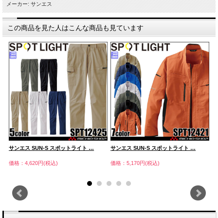
メーカー: サンエス
この商品を見た人はこんな商品も見ています
サンエス SUN-S スポットライト …
サンエス SUN-S スポットライト …
サ
価格：4,620円(税込)
価格：5,170円(税込)
価