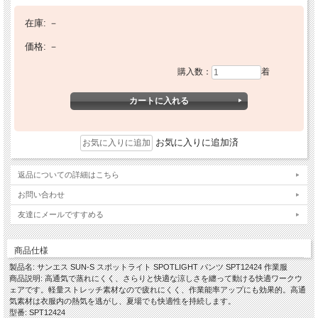
在庫:
－
価格:
－
購入数：
着
お気に入りに追加済
返品についての詳細はこちら
お問い合わせ
友達にメールですすめる
商品仕様
製品名: サンエス SUN-S スポットライト SPOTLIGHT パンツ SPT12424 作業服
商品説明: 高通気で蒸れにくく、さらりと快適な涼しさを纏って動ける快適ワークウ
ェアです。軽量ストレッチ素材なので疲れにくく、作業能率アップにも効果的。高通
気素材は衣服内の熱気を逃がし、夏場でも快適性を持続します。
型番: SPT12424