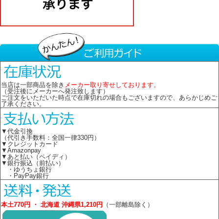
当店は一部商品を除き
メーカー取り寄せしております。
（受注後にメーカーへ発注致します）
ご注文をいただいた時点で在庫切れの場合もございますので、あらかじめご
了承ください。
▼代金引換
（代引き手数料：全国一律330円）
▼クレジットカード
▼Amazonpay
▼あと払い（ペイディ）
▼銀行振込（前払い）
・ゆうちょ銀行
・PayPay銀行
本土770円 ・ 北海道 沖縄県1,210円
（一部離島除く）