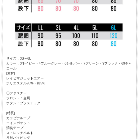
サイズ：3S～6L
カラー：3ネイビー・4ブルーグレー・6シルバー・7グリーン・9ブラック・69チャ
コール
[素材]
レイピマジェットエアー
ポリエステル95%・綿5%
〇ファスナー
フロント：金属
ボタン：プラスチック
[特長]
カラビナループ
コインポケット
消臭テープ
ストレッチベルト
反射パイピング