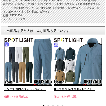
製品名: サンエス SUN-S スポットライト SPOTLIGHT パンツ SPT12504 作業服
商品説明: バネのように伸び、軽やかにフィットする高ストレッチ軽量素材でストレ
スフリーな着心地です。さらに接触冷感の高通気素材で快適性がさらにプラスしま
す。ポケットが多く高い収納力も誇ります。
型番: SPT12504
メーカー: サンエス
この商品を見た人はこんな商品も見ています
サンエス SUN-S スポットライト …
サンエス SUN-S スポットライト …
サ
価格：4,895円(税込)
価格：5,445円(税込)
価