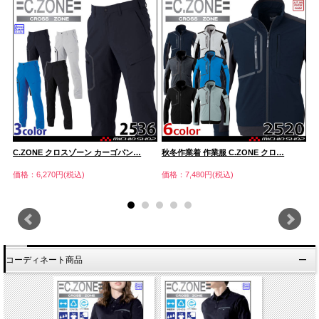
C.ZONE クロスゾーン カーゴパン…
秋冬作業着 作業服 C.ZONE クロ…
C
価格：6,270円(税込)
価格：7,480円(税込)
価
コーディネート商品