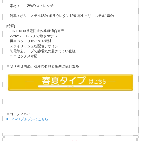
・素材：エコ2WAYストレッチ
・混率：ポリエステル88% ポリウレタン12% 再生ポリエステル100%
[特長]
・JIS T 8118帯電防止作業服適合商品
・2WAYストレッチで動きやすい
・再生ペットリサイクル素材
・スタイリッシュな配色デザイン
・制電除去テープで静電気の起きにくい仕様
・ユニセックス対応
※取り寄せ商品、在庫の有無と納期は後日連絡
※コーディネイト
■ 2520 ブルゾンはこちら