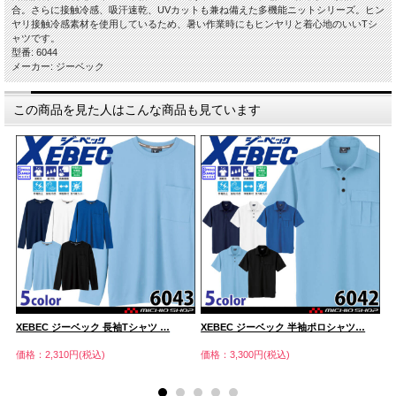
合。さらに接触冷感、吸汗速乾、UVカットも兼ね備えた多機能ニットシリーズ。ヒン
ヤリ接触冷感素材を使用しているため、暑い作業時にもヒンヤリと着心地のいいTシ
ャツです。
型番: 6044
メーカー: ジーベック
この商品を見た人はこんな商品も見ています
XEBEC ジーベック 長袖Tシャツ …
XEBEC ジーベック 半袖ポロシャツ…
X
価格：2,310円(税込)
価格：3,300円(税込)
価