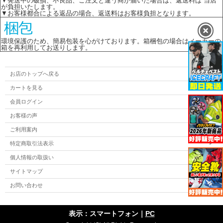
▼発送中の破損、不良品、ご注文と違う商が届いた場合は、返送料は 当店
が負担いたします。
▼お客様都合による返品の場合、返送料はお客様負担となります。
環境保護のため、簡易包装を心がけております。箱梱包の場合はメーカーの
箱を再利用してお送りします。
お店のトップへ戻る
カートを見る
会員ログイン
お客様の声
ご利用案内
特定商取引法表示
個人情報の取扱い
サイトマップ
お問い合わせ
表示：スマートフォン｜
PC