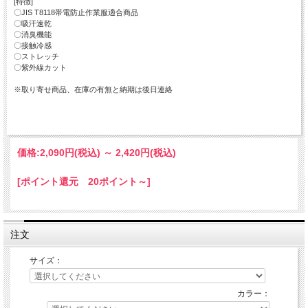
[特徴]
〇JIS T8118帯電防止作業服適合商品
〇吸汗速乾
〇消臭機能
〇接触冷感
〇ストレッチ
〇紫外線カット
※取り寄せ商品、在庫の有無と納期は後日連絡
価格:
2,090円
(税込)
～
2,420円
(税込)
[ポイント還元 20ポイント～]
注文
サイズ：
カラー：