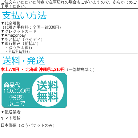
ご注文をいただいた時点で在庫切れの場合もございますので、あらかじめご
了承ください。
▼代金引換
（代引き手数料：全国一律330円）
▼クレジットカード
▼Amazonpay
▼あと払い（ペイディ）
▼銀行振込（前払い）
・ゆうちょ銀行
・PayPay銀行
本土770円 ・ 北海道 沖縄県1,210円
（一部離島除く）
▼配送業者
ヤマト運輸
日本郵便（ゆうパケットのみ）