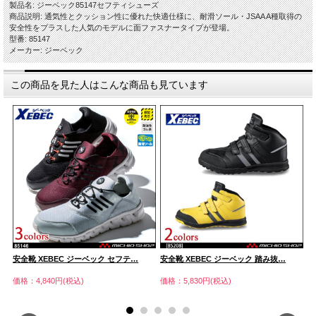
製品名: ジーベック85147セフティシューズ
商品説明: 通気性とクッション性に優れた快適仕様に、耐滑ソール・JSAA A種取得の
安全性をプラスした人気のモデルに面ファスナータイプが登場。
型番: 85147
メーカー: ジーベック
この商品を見た人はこんな商品も見ています
安全靴 XEBEC ジーベック セフテ…
安全靴 XEBEC ジーベック 踏み抜…
安
価格：4,840円(税込)
価格：5,830円(税込)
価