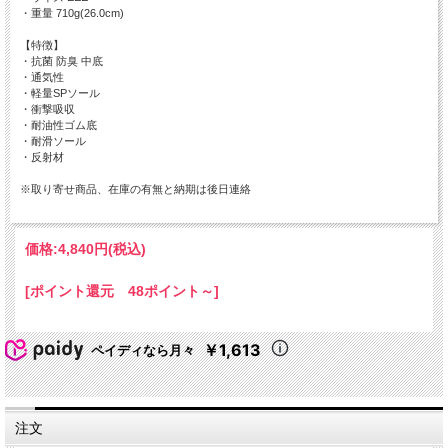
・重量 710g(26.0cm)
【特徴】
・抗菌 防臭 中底
・通気性
・軽量SPソール
・衝撃吸収
・耐油性ゴム底
・耐滑ソール
・反射材
※取り寄せ商品、在庫の有無と納期は後日連絡
価格:
4,840円
(税込)
[ポイント還元 48ポイント～]
￥1,613
ペイディなら月々
注文