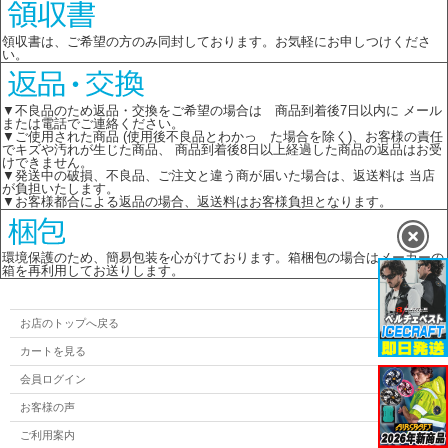
領収書は、ご希望の方のみ同封しております。お気軽にお申しつけくださ
い。
▼不良品のため返品・交換をご希望の場合は 商品到着後7日以内に メール
または電話でご連絡ください。
▼ご使用された商品 (使用後不良品とわかっ た場合を除く)、お客様の責任
でキズや汚れが生じた商品、 商品到着後8日以上経過した商品の返品はお受
けできません。
▼発送中の破損、不良品、ご注文と違う商が届いた場合は、返送料は 当店
が負担いたします。
▼お客様都合による返品の場合、返送料はお客様負担となります。
環境保護のため、簡易包装を心がけております。箱梱包の場合はメーカーの
箱を再利用してお送りします。
お店のトップへ戻る
カートを見る
会員ログイン
お客様の声
ご利用案内