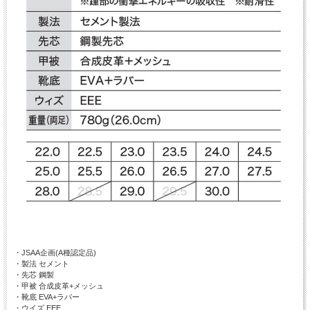
・JSAA企画(A種認定品)
・製法 セメント
・先芯 鋼製
・甲被 合成皮革+メッシュ
・靴底 EVA+ラバー
・ウイズ EEE