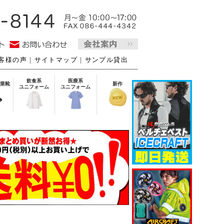
客様の声
｜
サイトマップ
｜
サンプル貸出
飲食系
医療系
業靴
新作
ユニフォーム
ユニフォーム