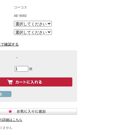
コーコス
AE-9060
覧で確認する
－
枚
の詳細はこちら
りません