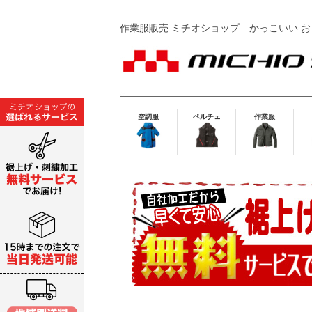
作業服販売 ミチオショップ
かっこいい お
空調服
ペルチェ
作業服