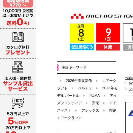
注目キーワード
作業
2026年春夏新作
エアーク
靴
ラフト
ペルチェ
2026年モ
メ
デル バートル
PUMA
アイ
ズフロンティア
寅壱
アイ
スベスト
アシックス
即納
エアークラフト