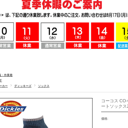
服・作業着
下
ーカー
ディッキーズ
ソックス
コーコス CO-
ートソックス2P
価格: