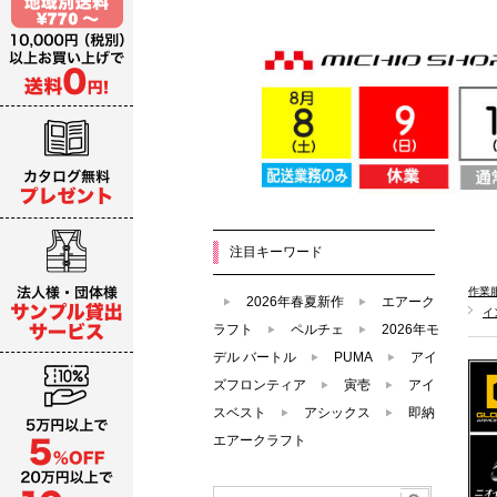
注目キーワード
作業
2026年春夏新作
エアーク
イ
ラフト
ペルチェ
2026年モ
デル バートル
PUMA
アイ
ズフロンティア
寅壱
アイ
スベスト
アシックス
即納
エアークラフト