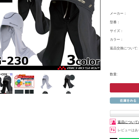
メーカー：
型番：
サイズ：
カラー：
返品交換について:
数量:
返品について
レビューはあ