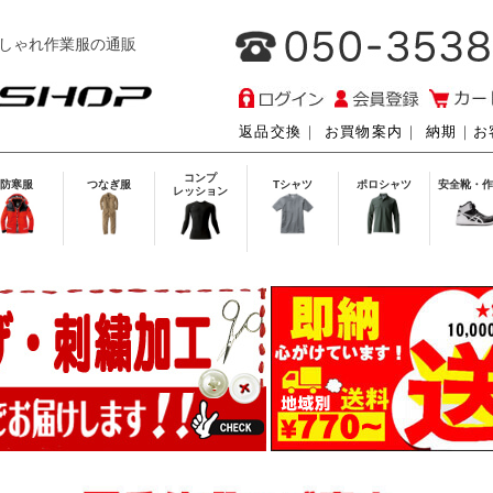
しゃれ作業服の通販
返品交換
｜
お買物案内
｜
納期
｜
お
コンプ
防寒服
つなぎ服
Tシャツ
ポロシャツ
安全靴・作
レッション