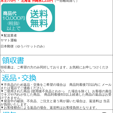
本土770円 ・ 北海道 沖縄県1,210円
（一部離島除く）
▼配送業者
ヤマト運輸
日本郵便（ゆうパケットのみ）
領収書は、ご希望の方のみ同封しております。お気軽にお申しつけくださ
い。
▼不良品のため返品・交換をご希望の場合は 商品到着後7日以内に メール
または電話でご連絡ください。
▼ご使用された商品 (使用後不良品とわかっ た場合を除く)、お客様の責任
でキズや汚れが生じた商品、 商品到着後8日以上経過した商品の返品はお受
けできません。
▼発送中の破損、不良品、ご注文と違う商が届いた場合は、返送料は 当店
が負担いたします。
▼お客様都合による返品の場合、返送料はお客様負担となります。