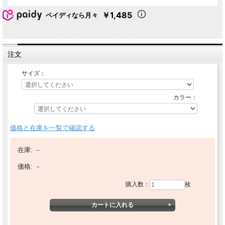
￥1,485
ペイディなら月々
注文
サイズ：
カラー：
価格と在庫を一覧で確認する
在庫:
－
価格:
－
購入数：
枚