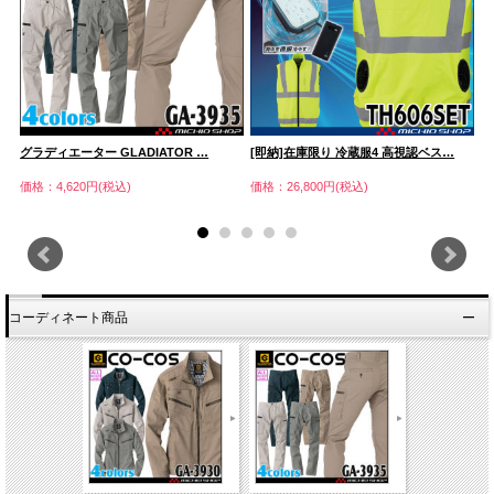
グラディエーター GLADIATOR …
[即納]在庫限り 冷蔵服4 高視認ベス…
グ
価格：4,620円(税込)
価格：26,800円(税込)
価
コーディネート商品