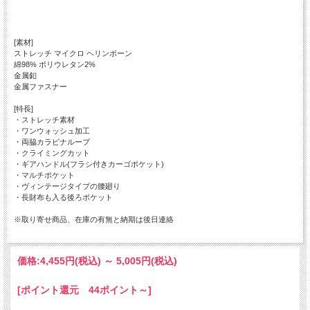
[素材]
ストレッチ マイクロ ヘリンボーン
綿98% ポリウレタン2%
金属釦
金属ファスナー
[特長]
・ストレッチ素材
・ワンウォッシュ加工
・両脇カラビナループ
・クライミングカット
・ギアハンドル(フラシ付きカーゴポケット)
・マルチポケット
・ヴィンテージタイプの腰廻り
・長財布も入る後ろポケット
※取り寄せ商品、在庫の有無と納期は後日連絡
価格:
4,455円
(税込)
～
5,005円
(税込)
[ポイント還元 44ポイント～]