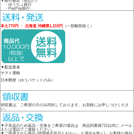
▼銀行振込（前払い）
・ゆうちょ銀行
・PayPay銀行
本土770円 ・ 北海道 沖縄県1,210円
（一部離島除く）
▼配送業者
ヤマト運輸
日本郵便（ゆうパケットのみ）
領収書は、ご希望の方のみ同封しております。お気軽にお申しつけくださ
い。
▼不良品のため返品・交換をご希望の場合は 商品到着後7日以内に メール
または電話でご連絡ください。
▼ご使用された商品 (使用後不良品とわかっ た場合を除く)、お客様の責任