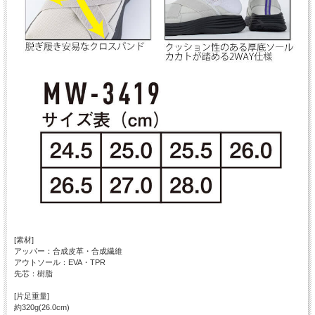
[素材]
アッパー：合成皮革・合成繊維
アウトソール：EVA・TPR
先芯：樹脂
[片足重量]
約320g(26.0cm)