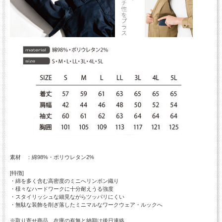
素材 ：綿98%・ポリウレタン2%
[特徴]
・綿を多く含む高密度のミニへリンボン織り
・様々なハードワークに十分耐えうる強度
・スタイリッシュな細見ながらツッパリにくい
・無駄な装飾を削ぎ落したミニマルなワークウェア・ルックへ
※取り寄せ商品、在庫の有無と納期は後日連絡