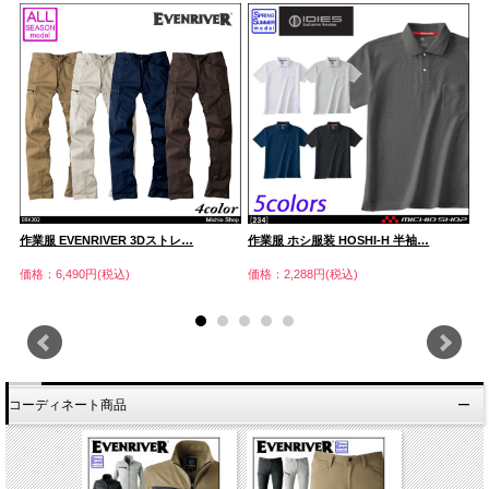
作業服 EVENRIVER 3Dストレ…
作業服 ホシ服装 HOSHI-H 半袖…
現
価格：6,490円(税込)
価格：2,288円(税込)
価
コーディネート商品