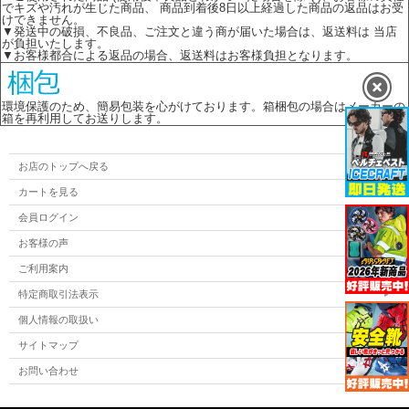
でキズや汚れが生じた商品、 商品到着後8日以上経過した商品の返品はお受
けできません。
▼発送中の破損、不良品、ご注文と違う商が届いた場合は、返送料は 当店
が負担いたします。
▼お客様都合による返品の場合、返送料はお客様負担となります。
環境保護のため、簡易包装を心がけております。箱梱包の場合はメーカーの
箱を再利用してお送りします。
お店のトップへ戻る
カートを見る
会員ログイン
お客様の声
ご利用案内
特定商取引法表示
個人情報の取扱い
サイトマップ
お問い合わせ