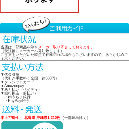
当店は一部商品を除き
メーカー取り寄せしております。
（受注後にメーカーへ発注致します）
ご注文をいただいた時点で在庫切れの場合もございますので、あらかじめご
了承ください。
▼代金引換
（代引き手数料：全国一律330円）
▼クレジットカード
▼Amazonpay
▼あと払い（ペイディ）
▼銀行振込（前払い）
・ゆうちょ銀行
・PayPay銀行
本土770円 ・ 北海道 沖縄県1,210円
（一部離島除く）