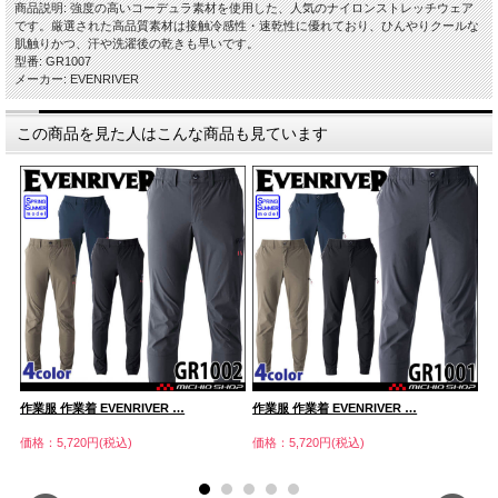
商品説明: 強度の高いコーデュラ素材を使用した、人気のナイロンストレッチウェア
です。厳選された高品質素材は接触冷感性・速乾性に優れており、ひんやりクールな
肌触りかつ、汗や洗濯後の乾きも早いです。
型番: GR1007
メーカー: EVENRIVER
この商品を見た人はこんな商品も見ています
作業服 作業着 EVENRIVER …
作業服 作業着 EVENRIVER …
作
価格：5,720円(税込)
価格：5,720円(税込)
価