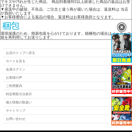
でキズや汚れが生じた商品、 商品到着後8日以上経過した商品の返品はお受
けできません。
▼発送中の破損、不良品、ご注文と違う商が届いた場合は、返送料は 当店
が負担いたします。
▼お客様都合による返品の場合、返送料はお客様負担となります。
環境保護のため、簡易包装を心がけております。箱梱包の場合はメーカーの
箱を再利用してお送りします。
お店のトップへ戻る
カートを見る
会員ログイン
お客様の声
ご利用案内
特定商取引法表示
個人情報の取扱い
サイトマップ
お問い合わせ