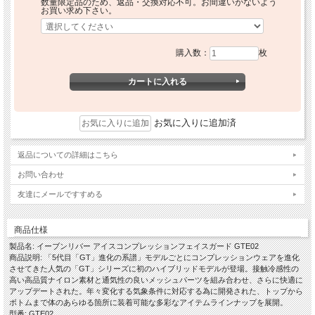
数量限定品のため、返品・交換対応不可。お間違いがないよう
お買い求め下さい。
購入数：
枚
お気に入りに追加済
返品についての詳細はこちら
お問い合わせ
友達にメールですすめる
商品仕様
製品名: イーブンリバー アイスコンプレッションフェイスガード GTE02
商品説明: 「5代目「GT」進化の系譜」モデルごとにコンプレッションウェアを進化
させてきた人気の「GT」シリーズに初のハイブリッドモデルが登場。接触冷感性の
高い高品質ナイロン素材と通気性の良いメッシュパーツを組み合わせ、さらに快適に
アップデートされた。年々変化する気象条件に対応する為に開発された、トップから
ボトムまで体のあらゆる箇所に装着可能な多彩なアイテムラインナップを展開。
型番: GTE02