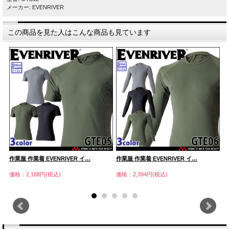
メーカー: EVENRIVER
この商品を見た人はこんな商品も見ています
作業服 作業着 EVENRIVER イ…
作業服 作業着 EVENRIVER イ…
作
価格：2,188円(税込)
価格：2,394円(税込)
価