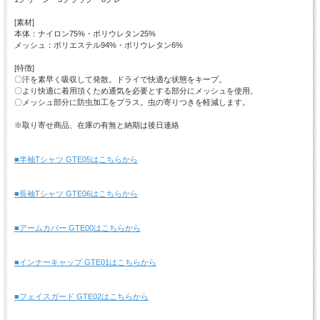
[素材]
本体：ナイロン75%・ポリウレタン25%
メッシュ：ポリエステル94%・ポリウレタン6%
[特徴]
〇汗を素早く吸収して発散。ドライで快適な状態をキープ。
〇より快適に着用頂くため通気を必要とする部分にメッシュを使用。
〇メッシュ部分に防虫加工をプラス。虫の寄りつきを軽減します。
※取り寄せ商品、在庫の有無と納期は後日連絡
■半袖Tシャツ GTE05はこちらから
■長袖Tシャツ GTE06はこちらから
■アームカバー GTE00はこちらから
■インナーキャップ GTE01はこちらから
■フェイスガード GTE02はこちらから