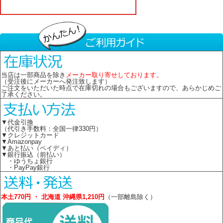
当店は一部商品を除き
メーカー取り寄せしております。
（受注後にメーカーへ発注致します）
ご注文をいただいた時点で在庫切れの場合もございますので、あらかじめご
了承ください。
▼代金引換
（代引き手数料：全国一律330円）
▼クレジットカード
▼Amazonpay
▼あと払い（ペイディ）
▼銀行振込（前払い）
・ゆうちょ銀行
・PayPay銀行
本土770円 ・ 北海道 沖縄県1,210円
（一部離島除く）