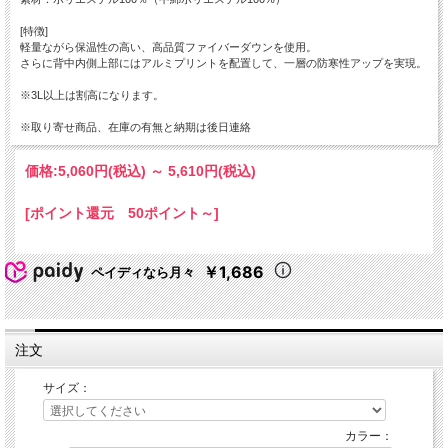
[特徴]
軽量ながら保温性の高い、高品質ファイバーダウンを使用。
さらに背中内側上部にはアルミプリントを配置して、一層の防寒性アップを実現。
※3L以上は割高になります。
※取り寄せ商品、在庫の有無と納期は後日連絡
価格:
5,060円
(税込)
～
5,610円
(税込)
[ポイント還元 50ポイント～]
￥1,686
ペイディなら月々
注文
サイズ：
カラー：