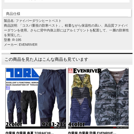
商品仕様
製品名: ファイバーダウンヒートベスト
商品説明: 「コスパ重視の防寒ベスト」。軽量ながら保温性の高い、高品質ファイバ
ーダウンを使用。さらに背中内側上部にはアルミプリントを配置して、一層の防寒性
を実現した。
型番: R-195
メーカー: EVENRIVER
この商品を見た人はこんな商品も見ています
作業服 作業着 春夏 TORAICHI…
作業服 作業着 防寒 EVENRIVE…
作