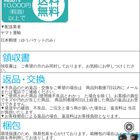
▼配送業者
ヤマト運輸
日本郵便（ゆうパケットのみ）
領収書は、ご希望の方のみ同封しております。お気軽にお申しつけくださ
い。
▼不良品のため返品・交換をご希望の場合は 商品到着後7日以内に メール
または電話でご連絡ください。
▼ご使用された商品 (使用後不良品とわかっ た場合を除く)、お客様の責任
でキズや汚れが生じた商品、 商品到着後8日以上経過した商品の返品はお受
けできません。
▼発送中の破損、不良品、ご注文と違う商が届いた場合は、返送料は 当店
が負担いたします。
▼お客様都合による返品の場合、返送料はお客様負担となります。
環境保護のため、簡易包装を心がけております。箱梱包の場合はメーカーの
箱を再利用してお送りします。