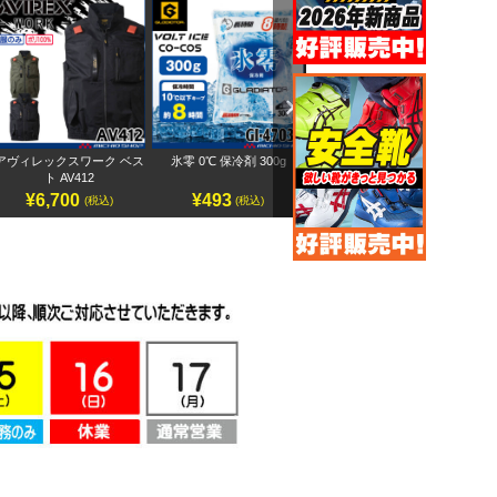
Next
アヴィレックスワーク ベス
氷零 0℃ 保冷剤 300g
アヴィレックスワーク 半袖
ペ
ト AV412
ブルゾン AV413
¥6,700
¥493
¥7,500
(税込)
(税込)
(税込)