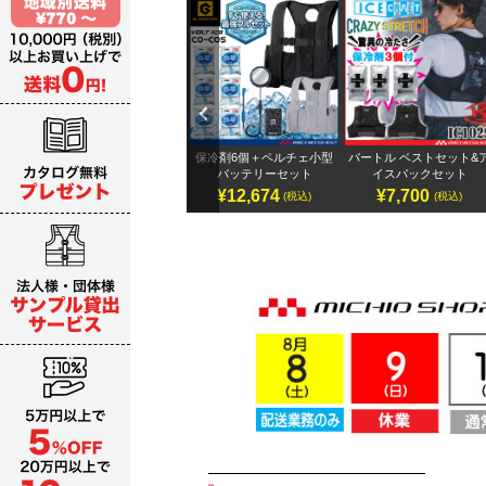
Previ
ous
テリ
アイズフロンティア 32Vバ
保冷剤6個＋ペルチェ小型
バートル ベストセット&
ッテリーセット
バッテリーセット
イスパックセット
¥19,987～
¥12,674
¥7,700
)
(税込)
(税込)
(税込)