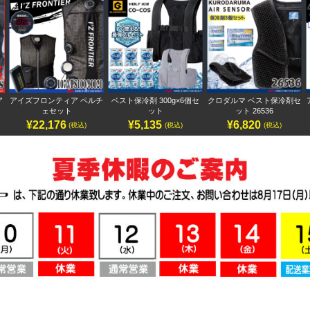
ア
アイズフロンティア ペルチ
ベスト保冷剤 300g×6個セ
クロダルマ ベスト保冷剤セ
ェセット
ット
ット 26536
¥22,176
¥5,135
¥6,820
(税込)
(税込)
(税込)