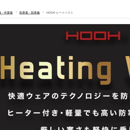
服・作業着
防寒着・防寒服
HOOH ヒートベスト