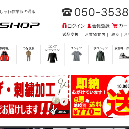
しゃれ作業服の通販
返品交換
｜
お買物案内
｜
納期
｜
お
コンプ
防寒服
つなぎ服
Tシャツ
ポロシャツ
安全靴・作
レッション