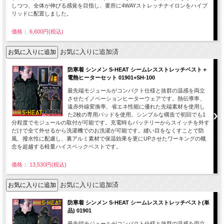
しつつ、全体が伸びる感覚を目指し、要所に4WAYストレッチナイロンをハイブ
リッドに配置しました。
価格： 6,600円(税込)
お気に入りに追加済
防寒着 シンメン S-HEAT シームレスストレッチベスト＋
電熱ヒーターセット 01901+SH-100
最先端モジュールがコンパクト仕様と抜群の温感を両立
させたイノベーションヒーターウェアです。熱伝導率、
遠赤外線変換率、省エネ性能に優れた先端素材を使用し
た2枚の専用パッドを使用。シンプルな構造で初回でも1
分程度でモジュールの取付が可能です。充電時もバッテリーからスイッチを外す
だけで全て外せるから洗濯機でのお洗濯が可能です。縫い目をなくすことで防
風、撥水性に配慮し、裏アルミ素材で保温効果を更にUPさせたワーキングの概
念を超越する軽量ハイスペックベストです。
価格： 13,530円(税込)
お気に入りに追加済
防寒着 シンメン S-HEAT シームレスストレッチベスト(単
品) 01901
最先端モジュールがコンパクト仕様と抜群の温感を両立