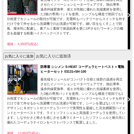
させたイノベーションヒーターウェアです。熱伝導率、
遠赤外線変換率、省エネ性能に優れた先端素材を使用し
た2枚の専用パッドを使用。シンプルな構造で初回でも1
分程度でモジュールの取付が可能です。充電時もバッテリーからスイッチを外す
だけで全て外せるから洗濯機でのお洗濯が可能です。縫い目をなくすことで防
風、撥水性に配慮し、裏アルミ素材で保温効果を更にUPさせたワーキングの概
念を超越する軽量ハイスペックベストです。
価格： 4,950円(税込)
お気に入りに追加済
防寒着 シンメン S-HEAT コーデュラヒートベスト＋電熱
ヒーターセット 03131+SH-100
最先端モジュールがコンパクト仕様と抜群の温感を両立
させたイノベーションヒーターウェアです。熱伝導率、
遠赤外線変換率、省エネ性能に優れた先端素材を使用し
た2枚の専用パッドを使用。シンプルな構造で初回でも1
分程度でモジュールの取付が可能です。充電時もバッテリーからスイッチを外す
だけで全て外せるから洗濯機でのお洗濯が可能です。シーンを選ばないスマート
デザインに８ポケットやコーデュラパーツで実用性を凝縮した完全網羅型ハイエ
ンドヒーターベストです。ライトソフトシェルと高強度コーデュラを使用してい
ます。しなやかさと軽さを感じさせる裏ラミネートしたソフトシェルと耐久性に
優れたコーデュラナイロンをベストバランスで配置しました。
価格： 13,860円(税込)