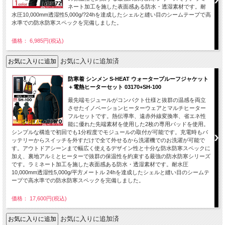
ネート加工を施した表面感ある防水・透湿素材です。耐
水圧10,000mm透湿性5,000g/?24hを達成したシェルと縫い目のシームテープで高
水準での防水防寒スペックを完備しました。
価格： 6,985円(税込)
お気に入りに追加済
防寒着 シンメン S-HEAT ウォータープルーフジャケット
＋電熱ヒーターセット 03170+SH-100
最先端モジュールがコンパクト仕様と抜群の温感を両立
させたイノベーションヒーターウェアとマルチヒーター
フルセットです。熱伝導率、遠赤外線変換率、省エネ性
能に優れた先端素材を使用した2枚の専用パッドを使用。
シンプルな構造で初回でも1分程度でモジュールの取付が可能です。充電時もバ
ッテリーからスイッチを外すだけで全て外せるから洗濯機でのお洗濯が可能で
す。アウトドアシーンまで幅広く使えるデザイン性と十分な防水防寒スペックに
加え、裏地アルミとヒーターで抜群の保温性を約束する最強の防水防寒シリーズ
です。ラミネート加工を施した表面感ある防水・透湿素材です。耐水圧
10,000mm透湿性5,000g/平方メートル 24hを達成したシェルと縫い目のシームテ
ープで高水準での防水防寒スペックを完備しました。
価格： 17,600円(税込)
お気に入りに追加済