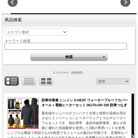
商品検索
キーワード検索
1 / 1ページ
（全20件）
防寒作業着 シンメン S-HEAT ウォータープルーフカバー
オール＋電熱ヒーターセット 06170+SH-100 防寒つなぎ
最先端モジュールがコンパクト仕様と抜群の温感を両立
させたイノベーションヒーターウェアとマルチヒーター
フルセットです。熱伝導率、遠赤外線変換率、省エネ性
能に優れた先端素材を使用した2枚の専用パッドを使用。
シンプルな構造で初回でも1分程度でモジュールの取付が可能です。充電時もバ
ッテリーからスイッチを外すだけで全て外せるから洗濯機でのお洗濯が可能で