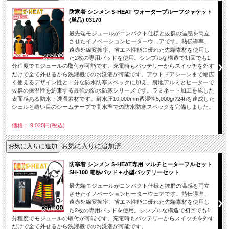
防寒着 シンメン S-HEAT ウォータープルーフジャケット
(単品) 03170
最先端モジュールがコンパクト仕様と抜群の温感を両立
させたイノベーションヒーターウェアです。熱伝導率、
遠赤外線変換率、省エネ性能に優れた先端素材を使用し
た2枚の専用パッドを使用。シンプルな構造で初回でも1
分程度でモジュールの取付が可能です。充電時もバッテリーからスイッチを外す
だけで全て外せるから洗濯機でのお洗濯が可能です。アウトドアシーンまで幅広
く使えるデザイン性と十分な防水防寒スペックに加え、裏地アルミとヒーターで
抜群の保温性を約束する最強の防水防寒シリーズです。ラミネート加工を施した
表面感ある防水・透湿素材です。耐水圧10,000mm透湿性5,000g/?24hを達成した
シェルと縫い目のシームテープで高水準での防水防寒スペックを完備しました。
価格： 9,020円(税込)
お気に入りに追加済
防寒着 シンメン S-HEAT専用 マルチヒーターフルセット
SH-100 電熱パッド＋小型バッテリーセット
最先端モジュールがコンパクト仕様と抜群の温感を両立
させたイノベーションヒーターウェアです。熱伝導率、
遠赤外線変換率、省エネ性能に優れた先端素材を使用し
た2枚の専用パッドを使用。シンプルな構造で初回でも1
分程度でモジュールの取付が可能です。充電時もバッテリーからスイッチを外す
だけで全て外せるから洗濯機でのお洗濯が可能です。