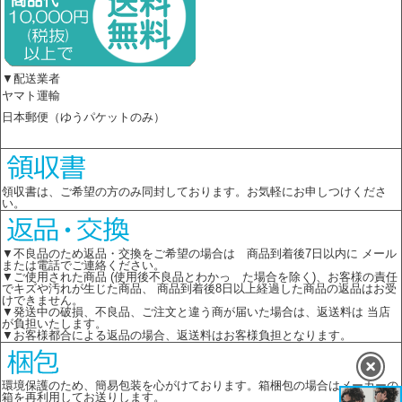
▼配送業者
ヤマト運輸
日本郵便（ゆうパケットのみ）
領収書は、ご希望の方のみ同封しております。お気軽にお申しつけくださ
い。
▼不良品のため返品・交換をご希望の場合は 商品到着後7日以内に メール
または電話でご連絡ください。
▼ご使用された商品 (使用後不良品とわかっ た場合を除く)、お客様の責任
でキズや汚れが生じた商品、 商品到着後8日以上経過した商品の返品はお受
けできません。
▼発送中の破損、不良品、ご注文と違う商が届いた場合は、返送料は 当店
が負担いたします。
▼お客様都合による返品の場合、返送料はお客様負担となります。
環境保護のため、簡易包装を心がけております。箱梱包の場合はメーカーの
箱を再利用してお送りします。