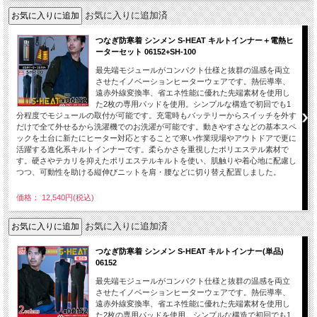
お気に入りに追加済
つなぎ防寒着 シンメン S-HEAT キルトインナー＋電熱ヒ
ーターセット 06152+SH-100
最先端モジュールがコンパクト仕様と抜群の温感を両立
させたイノベーションヒーターウェアです。熱伝導率、
遠赤外線変換率、省エネ性能に優れた先端素材を使用し
た2枚の専用パッドを使用。シンプルな構造で初回でも1
分程度でモジュールの取付が可能です。充電時もバッテリーからスイッチを外す
だけで全て外せるから洗濯機でのお洗濯が可能です。動きやすさなどの基本スペ
ックを土台に新たにヒーター対応とすることで寒い作業現場やアウトドアで更に
活躍する進化系キルトインナーです。柔らかさを重視したポリエステル素材で
す。硬さやテカリを抑えたポリエステルキルトを使い、肌触りや着心地に配慮し
つつ、可動性を助ける縦伸びニットを肩・腰などに切り替え配置しました。
価格： 12,540円(税込)
お気に入りに追加済
つなぎ防寒着 シンメン S-HEAT キルトインナー(単品)
06152
最先端モジュールがコンパクト仕様と抜群の温感を両立
させたイノベーションヒーターウェアです。熱伝導率、
遠赤外線変換率、省エネ性能に優れた先端素材を使用し
た2枚の専用パッドを使用。シンプルな構造で初回でも1