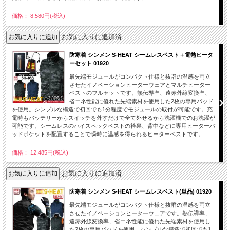
価格： 8,580円(税込)
お気に入りに追加済
防寒着 シンメン S-HEAT シームレスベスト＋電熱ヒータ
ーセット 01920
最先端モジュールがコンパクト仕様と抜群の温感を両立
させたイノベーションヒーターウェアとマルチヒーター
ベストのフルセットです。熱伝導率、遠赤外線変換率、
省エネ性能に優れた先端素材を使用した2枚の専用パッド
を使用。シンプルな構造で初回でも1分程度でモジュールの取付が可能です。充
電時もバッテリーからスイッチを外すだけで全て外せるから洗濯機でのお洗濯が
可能です。シームレスのハイスペックベストの衿裏、背中などに専用ヒーターパ
ッドポケットを配置することで瞬時に温感を得られるヒーターベストです。
価格： 12,485円(税込)
お気に入りに追加済
防寒着 シンメン S-HEAT シームレスベスト(単品) 01920
最先端モジュールがコンパクト仕様と抜群の温感を両立
させたイノベーションヒーターウェアです。熱伝導率、
遠赤外線変換率、省エネ性能に優れた先端素材を使用し
た2枚の専用パッドを使用。シンプルな構造で初回でも1