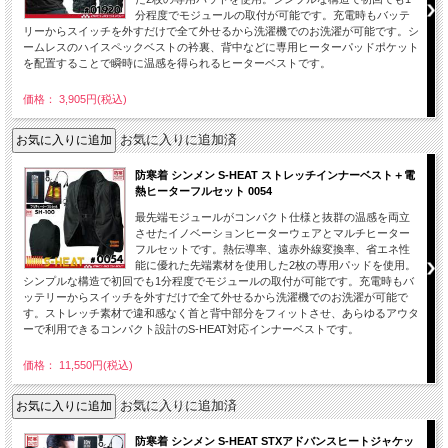
分程度でモジュールの取付が可能です。充電時もバッテ
リーからスイッチを外すだけで全て外せるから洗濯機でのお洗濯が可能です。シ
ームレスのハイスペックベストの衿裏、背中などに専用ヒーターパッドポケット
を配置することで瞬時に温感を得られるヒーターベストです。
価格： 3,905円(税込)
お気に入りに追加済
防寒着 シンメン S-HEAT ストレッチインナーベスト＋電
熱ヒーターフルセット 0054
最先端モジュールがコンパクト仕様と抜群の温感を両立
させたイノベーションヒーターウェアとマルチヒーター
フルセットです。熱伝導率、遠赤外線変換率、省エネ性
能に優れた先端素材を使用した2枚の専用パッドを使用。
シンプルな構造で初回でも1分程度でモジュールの取付が可能です。充電時もバ
ッテリーからスイッチを外すだけで全て外せるから洗濯機でのお洗濯が可能で
す。ストレッチ素材で違和感なく首と背中部分をフィットさせ、あらゆるアウタ
ーで利用できるコンパクト設計のS-HEAT対応インナーベストです。
価格： 11,550円(税込)
お気に入りに追加済
防寒着 シンメン S-HEAT STXアドバンスヒートジャケッ