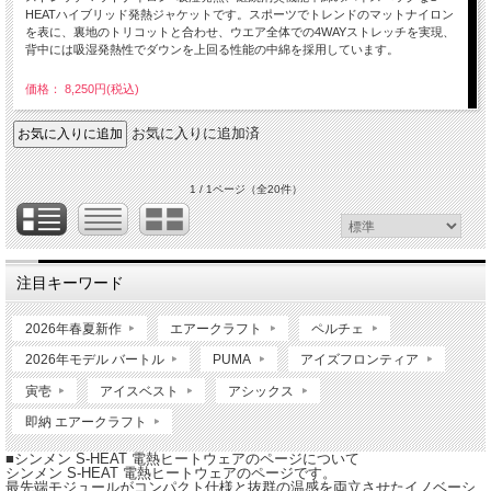
HEATハイブリッド発熱ジャケットです。スポーツでトレンドのマットナイロン
を表に、裏地のトリコットと合わせ、ウエア全体での4WAYストレッチを実現、
背中には吸湿発熱性でダウンを上回る性能の中綿を採用しています。
価格： 8,250円(税込)
お気に入りに追加済
1 / 1ページ
（全20件）
注目キーワード
2026年春夏新作
エアークラフト
ペルチェ
2026年モデル バートル
PUMA
アイズフロンティア
寅壱
アイスベスト
アシックス
即納 エアークラフト
■シンメン S-HEAT 電熱ヒートウェアのページについて
シンメン S-HEAT 電熱ヒートウェアのページです。
最先端モジュールがコンパクト仕様と抜群の温感を両立させたイノベーシ