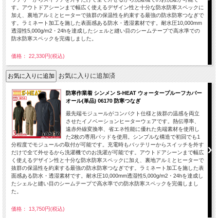
す。アウトドアシーンまで幅広く使えるデザイン性と十分な防水防寒スペックに
加え、裏地アルミとヒーターで抜群の保温性を約束する最強の防水防寒つなぎで
す。ラミネート加工を施した表面感ある防水・透湿素材です。耐水圧10,000mm
透湿性5,000g/m2・24hを達成したシェルと縫い目のシームテープで高水準での
防水防寒スペックを完備しました。
価格： 22,330円(税込)
お気に入りに追加済
防寒作業着 シンメン S-HEAT ウォータープルーフカバー
オール(単品) 06170 防寒つなぎ
最先端モジュールがコンパクト仕様と抜群の温感を両立
させたイノベーションヒーターウェアです。熱伝導率、
遠赤外線変換率、省エネ性能に優れた先端素材を使用し
た2枚の専用パッドを使用。シンプルな構造で初回でも1
分程度でモジュールの取付が可能です。充電時もバッテリーからスイッチを外す
だけで全て外せるから洗濯機でのお洗濯が可能です。アウトドアシーンまで幅広
く使えるデザイン性と十分な防水防寒スペックに加え、裏地アルミとヒーターで
抜群の保温性を約束する最強の防水防寒つなぎです。ラミネート加工を施した表
面感ある防水・透湿素材です。耐水圧10,000mm透湿性5,000g/m2・24hを達成し
たシェルと縫い目のシームテープで高水準での防水防寒スペックを完備しまし
た。
価格： 13,750円(税込)