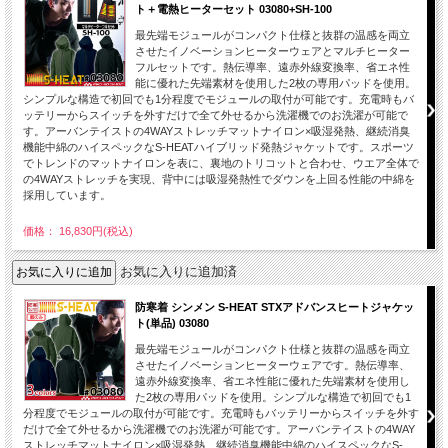
ト＋電熱ヒーターセット 03080+SH-100
最先端モジュールがコンパクト仕様と抜群の温感を両立
させたイノベーションヒーターウェアとマルチヒーター
フルセットです。熱伝導率、遠赤外線変換率、省エネ性
能に優れた先端素材を使用した2枚の専用パッドを使用。
シンプルな構造で初回でも1分程度でモジュールの取付が可能です。充電時もバ
ッテリーからスイッチを外すだけで全て外せるから洗濯機でのお洗濯が可能で
す。アーバンテイストの4WAYストレッチマットナイロン×吸湿発熱、継続消臭
機能中綿のハイスペックなS-HEATハイブリッド発熱ジャケットです。スポーツ
でトレンドのマットナイロンを表に、裏地のトリコットと合わせ、ウエア全体で
の4WAYストレッチを実現、背中には吸湿発熱性でダウンを上回る性能の中綿を
採用しています。
価格： 16,830円(税込)
お気に入りに追加済
防寒着 シンメン S-HEAT STXアドバンスヒートジャケッ
ト(単品) 03080
最先端モジュールがコンパクト仕様と抜群の温感を両立
させたイノベーションヒーターウェアです。熱伝導率、
遠赤外線変換率、省エネ性能に優れた先端素材を使用し
た2枚の専用パッドを使用。シンプルな構造で初回でも1
分程度でモジュールの取付が可能です。充電時もバッテリーからスイッチを外す
だけで全て外せるから洗濯機でのお洗濯が可能です。アーバンテイストの4WAY
ストレッチマットナイロン×吸湿発熱、継続消臭機能中綿のハイスペックなS-