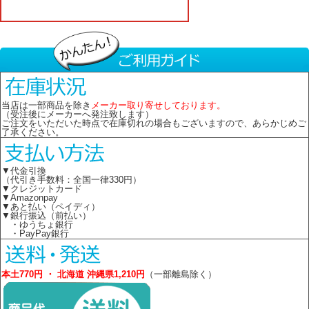
当店は一部商品を除き
メーカー取り寄せしております。
（受注後にメーカーへ発注致します）
ご注文をいただいた時点で在庫切れの場合もございますので、あらかじめご
了承ください。
▼代金引換
（代引き手数料：全国一律330円）
▼クレジットカード
▼Amazonpay
▼あと払い（ペイディ）
▼銀行振込（前払い）
・ゆうちょ銀行
・PayPay銀行
本土770円 ・ 北海道 沖縄県1,210円
（一部離島除く）