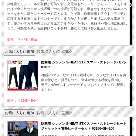
分程度でモジュールの取付が可能です。充電時もバッテリーからスイッチを外す
だけで全て外せるから洗濯機でのお洗濯が可能です。動きやすさなどの基本スペ
ックを土台に新たにヒーター対応とすることで寒い作業現場やアウトドアで更に
活躍する進化系キルトインナーです。柔らかさを重視したポリエステル素材で
す。硬さやテカリを抑えたポリエステルキルトを使い、肌触りや着心地に配慮し
つつ、可動性を助ける縦伸びニットを肩・腰などに切り替え配置しました。
価格： 3,960円(税込)
お気に入りに追加済
防寒着 シンメン S-HEAT STX スマートストレージパンツ
03182
2種類のマットなナイロン素材です。タフなナイロンを身
頃や膝などに採用しつつ、全体が伸びる感覚を目指し、
要所に4WAYストレッチナイロンをハイブリッドに配置し
ました。
価格： 4,620円(税込)
お気に入りに追加済
防寒着 シンメン S-HEAT STX スマートストレージヒート
ジャケット＋電熱ヒーターセット 03180+SH-100