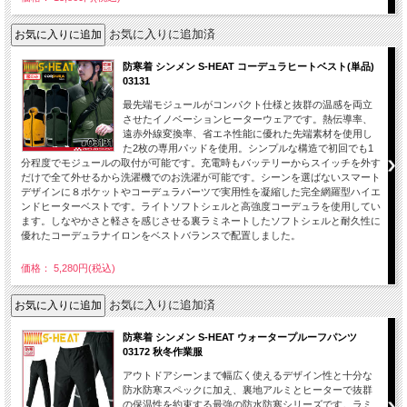
お気に入りに追加済
防寒着 シンメン S-HEAT コーデュラヒートベスト(単品)
03131
最先端モジュールがコンパクト仕様と抜群の温感を両立
させたイノベーションヒーターウェアです。熱伝導率、
遠赤外線変換率、省エネ性能に優れた先端素材を使用し
た2枚の専用パッドを使用。シンプルな構造で初回でも1
分程度でモジュールの取付が可能です。充電時もバッテリーからスイッチを外す
だけで全て外せるから洗濯機でのお洗濯が可能です。シーンを選ばないスマート
デザインに８ポケットやコーデュラパーツで実用性を凝縮した完全網羅型ハイエ
ンドヒーターベストです。ライトソフトシェルと高強度コーデュラを使用してい
ます。しなやかさと軽さを感じさせる裏ラミネートしたソフトシェルと耐久性に
優れたコーデュラナイロンをベストバランスで配置しました。
価格： 5,280円(税込)
お気に入りに追加済
防寒着 シンメン S-HEAT ウォータープルーフパンツ
03172 秋冬作業服
アウトドアシーンまで幅広く使えるデザイン性と十分な
防水防寒スペックに加え、裏地アルミとヒーターで抜群
の保温性を約束する最強の防水防寒シリーズです。ラミ