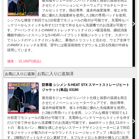
最先端モジュールがコンパクト仕様と抜群の温感を両立
させたイノベーションヒーターウェアとマルチヒーター
フルセットです。熱伝導率、遠赤外線変換率、省エネ性
能に優れた先端素材を使用した2枚の専用パッドを使用。
シンプルな構造で初回でも1分程度でモジュールの取付が可能です。充電時もバ
ッテリーからスイッチを外すだけで全て外せるから洗濯機でのお洗濯が可能で
す。アーバンテイストの4WAYストレッチマットナイロン×吸湿発熱、継続消臭
機能中綿のハイスペックなS-HEATハイブリッド発熱ジャケットです。スポーツ
でトレンドのマットナイロンを表に、裏地のトリコットと合わせ、ウエア全体で
の4WAYストレッチを実現、背中には吸湿発熱性でダウンを上回る性能の中綿を
採用しています。
価格： 15,180円(税込)
お気に入りに追加済
防寒着 シンメン S-HEAT STX スマートストレージヒート
ジャケット(単品) 03180
最先端モジュールがコンパクト仕様と抜群の温感を両立
させたイノベーションヒーターウェアです。熱伝導率、
遠赤外線変換率、省エネ性能に優れた先端素材を使用し
た2枚の専用パッドを使用。シンプルな構造で初回でも1
分程度でモジュールの取付が可能です。充電時もバッテリーからスイッチを外す
だけで全て外せるから洗濯機でのお洗濯が可能です。ipadポケット含む11ポケッ
トの「着るカバン」機能を感じさせないスマートデザインとヒーターにまで対応
するジャケットが魅力のオールラウンドストレージセットアップ（単品売り）で
す。2種類のマットなナイロン素材です。タフなナイロンを身頃や膝などに採用