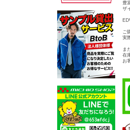
豊
ザ
E
ご
実
ま
在
お