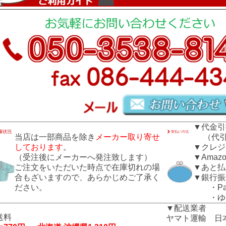
▼代金引
当店は一部商品を除き
メーカー取り寄せ
（代引き
しております
。
▼クレジ
（受注後にメーカーへ発注致します）
▼Amazo
ご注文をいただいた時点で在庫切れの場
▼あと払
合もざいますので、あらかじめご了承く
▼銀行振
ださい。
・Pay
・ゆう
▼配送業者
送料
ヤマト運輸 日