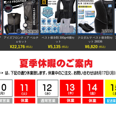
ア
アイズフロンティア ペルチ
ベスト保冷剤 300g×6個セ
クロダルマ ベスト保冷剤セ
ェセット
ット
ット 26536
¥22,176
¥5,135
¥6,820
(税込)
(税込)
(税込)