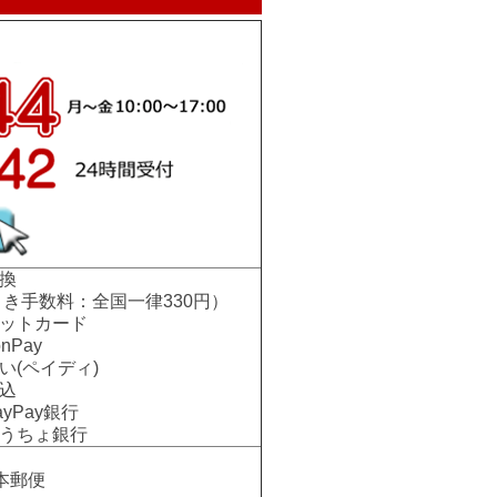
換
手数料：全国一律330円）
ットカード
nPay
い(ペイディ)
込
Pay銀行
ちょ銀行
本郵便