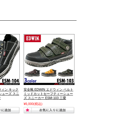
ドウィン キック
安全靴 EDWIN エドウィン ベルト
シューズ スニ
ミッドカットセーフティーシュー
愛
ズ スニーカー ESM-103 三愛
¥6,000
(税込)