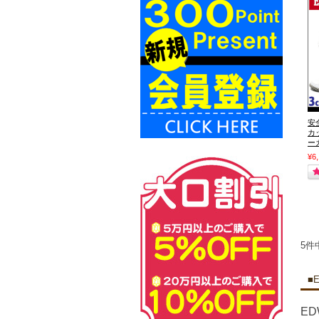
安
カ
ーカ
¥6
5件
■
E