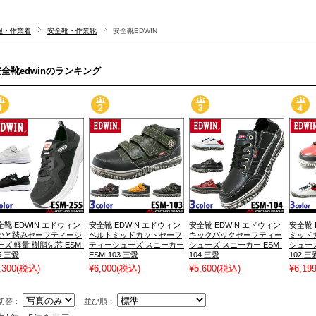
服・作業着
安全靴・作業靴
安全靴EDWIN
全靴edwinのランキング
全靴 EDWIN エドウィン
安全靴 EDWIN エドウィン
安全靴 EDWIN エドウィン
安全靴 
かと踏みセーフティーシ
ベルトミッドカットセーフ
キックバックセーフティー
ミッド
ーズ 軽量 樹脂先芯 ESM-
ティーシューズ スニーカー
シューズ スニーカー ESM-
シューズ
5 三愛
ESM-103 三愛
104 三愛
102 三
,300
(税込)
¥6,000
(税込)
¥5,600
(税込)
¥6,19
切替：
並び順：