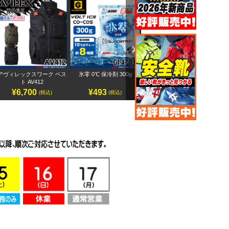
Next
アヴィレックスワーク ベス
氷零 0℃ 保冷剤 300g
アヴィレックスワーク 半袖
ペ
ト AV412
ブルゾン AV413
¥6,700
¥493
¥7,500
(税込)
(税込)
(税込)