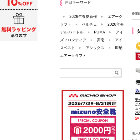
注目キーワード
作業
2026年春夏新作
エアーク
ラフト
ペルチェ
2026年モ
安
デル バートル
PUMA
アイ
ズフロンティア
寅壱
アイ
スベスト
アシックス
即納
エアークラフト
安
か
ュ
25
¥5
表示