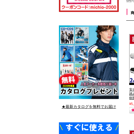
5件
安
踏
樹脂
¥5
★最新カタログを無料でお届け