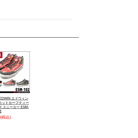
EDWIN エドウィン
カットセーフティー
 スニーカー ESM-
愛
9
(税込)