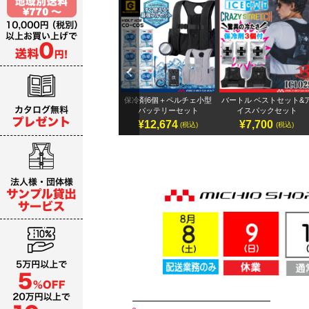
Previ
ous
テリ
アイズフロンティア 32Vバ
保冷剤6個＋ペルチェ小型
バートル ベストセット&
ッテリーセット
バッテリーセット
イスパックセット
¥19,987～
¥12,674
¥7,700
)
(税込)
(税込)
(税込)