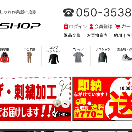
しゃれ作業服の通販
返品交換
｜
お買物案内
｜
納期
｜
お
コンプ
防寒服
つなぎ服
Tシャツ
ポロシャツ
安全靴・作
レッション