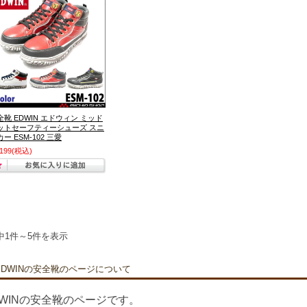
全靴 EDWIN エドウィン ミッド
ットセーフティーシューズ スニ
ー ESM-102 三愛
,199
(税込)
中1件～5件を表示
EDWINの安全靴のページについて
DWINの安全靴のページです。