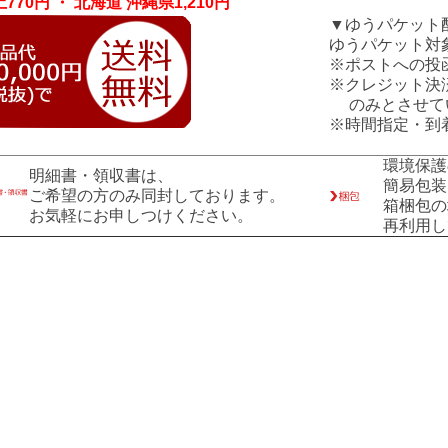
770円 ・ 北海道 沖縄県1,210円
▼ゆうパケット
ゆうパケット対
※ポストへの投
※クレジット決
のみとさせて
※時間指定・到
環境保護
明細書・領収書は、
簡易包装
ご希望の方のみ同封しております。
箱梱包の
お気軽にお申しつけください。
再利用し