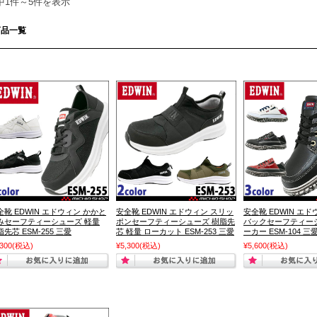
中1件～5件を表示
商品一覧
全靴 EDWIN エドウィン かかと
安全靴 EDWIN エドウィン スリッ
安全靴 EDWIN エ
みセーフティーシューズ 軽量
ポンセーフティーシューズ 樹脂先
バックセーフティー
先芯 ESM-255 三愛
芯 軽量 ローカット ESM-253 三愛
ーカー ESM-104 三
,300
(税込)
¥5,300
(税込)
¥5,600
(税込)