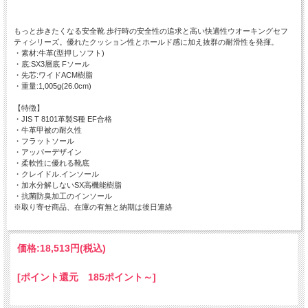
もっと歩きたくなる安全靴 歩行時の安全性の追求と高い快適性ウオーキングセフ
ティシリーズ。優れたクッション性とホールド感に加え抜群の耐滑性を発揮。
・素材:牛革(型押しソフト)
・底:SX3層底 Fソール
・先芯:ワイドACM樹脂
・重量:1,005g(26.0cm)
【特徴】
・JIS T 8101革製S種 EF合格
・牛革甲被の耐久性
・フラットソール
・アッパーデザイン
・柔軟性に優れる靴底
・クレイドル.インソール
・加水分解しないSX高機能樹脂
・抗菌防臭加工のインソール
※取り寄せ商品、在庫の有無と納期は後日連絡
価格:
18,513円
(税込)
[ポイント還元 185ポイント～]