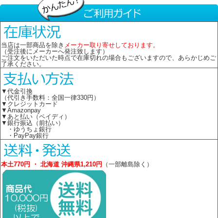
当店は一部商品を除き
メーカー取り寄せしております。
（受注後にメーカーへ発注致します）
ご注文をいただいた時点で在庫切れの場合もございますので、あらかじめご
了承ください。
▼代金引換
（代引き手数料：全国一律330円）
▼クレジットカード
▼Amazonpay
▼あと払い（ペイディ）
▼銀行振込（前払い）
・ゆうちょ銀行
・PayPay銀行
本土770円 ・ 北海道 沖縄県1,210円
（一部離島除く）