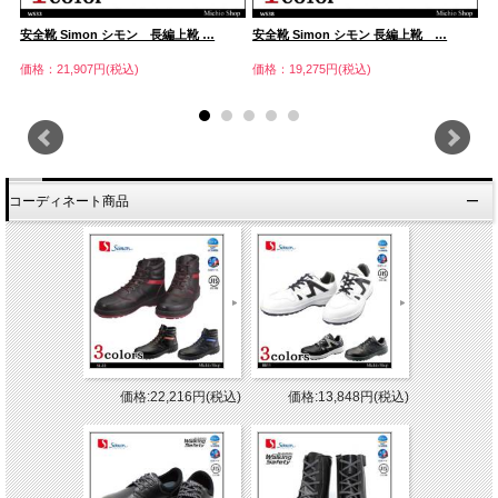
安全靴 Simon シモン 長編上靴 …
安全靴 Simon シモン 長編上靴 …
安
価格：21,907円(税込)
価格：19,275円(税込)
価
コーディネート商品
価格:22,216円(税込)
価格:13,848円(税込)