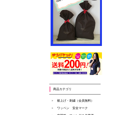
商品カテゴリ
裾上げ・刺繍（会員無料）
ワッペン 安全マーク