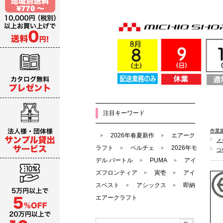
注目キーワード
作業
2026年春夏新作
エアーク
メ
ラフト
ペルチェ
2026年モ
つ
デル バートル
PUMA
アイ
ズフロンティア
寅壱
アイ
スベスト
アシックス
即納
エアークラフト