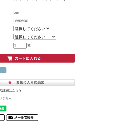
Lee
LWB06001
枚
の詳細はこちら
りません