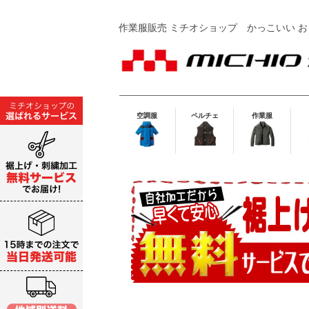
作業服販売 ミチオショップ
かっこいい お
空調服
ペルチェ
作業服