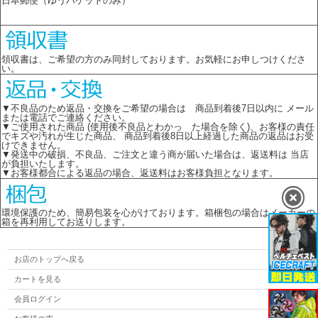
日本郵便（ゆうパケットのみ）
領収書は、ご希望の方のみ同封しております。お気軽にお申しつけくださ
い。
▼不良品のため返品・交換をご希望の場合は 商品到着後7日以内に メール
または電話でご連絡ください。
▼ご使用された商品 (使用後不良品とわかっ た場合を除く)、お客様の責任
でキズや汚れが生じた商品、 商品到着後8日以上経過した商品の返品はお受
けできません。
▼発送中の破損、不良品、ご注文と違う商が届いた場合は、返送料は 当店
が負担いたします。
▼お客様都合による返品の場合、返送料はお客様負担となります。
環境保護のため、簡易包装を心がけております。箱梱包の場合はメーカーの
箱を再利用してお送りします。
お店のトップへ戻る
カートを見る
会員ログイン