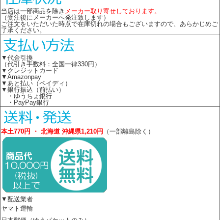
当店は一部商品を除き
メーカー取り寄せしております。
（受注後にメーカーへ発注致します）
ご注文をいただいた時点で在庫切れの場合もございますので、あらかじめご
了承ください。
▼代金引換
（代引き手数料：全国一律330円）
▼クレジットカード
▼Amazonpay
▼あと払い（ペイディ）
▼銀行振込（前払い）
・ゆうちょ銀行
・PayPay銀行
本土770円 ・ 北海道 沖縄県1,210円
（一部離島除く）
▼配送業者
ヤマト運輸