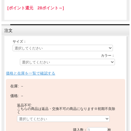
[ポイント還元 28ポイント～]
注文
サイズ：
カラー：
価格と在庫を一覧で確認する
在庫:
－
価格:
－
返品不可:
こちらの商品は返品・交換不可の商品になります※初期不良除
く
購入数：
枚