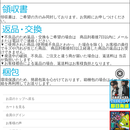
領収書は、ご希望の方のみ同封しております。お気軽にお申しつけくださ
い。
▼不良品のため返品・交換をご希望の場合は 商品到着後7日以内に メール
または電話でご連絡ください。
▼ご使用された商品 (使用後不良品とわかっ た場合を除く)、お客様の責任
でキズや汚れが生じた商品、 商品到着後8日以上経過した商品の返品はお受
けできません。
▼発送中の破損、不良品、ご注文と違う商が届いた場合は、返送料は 当店
が負担いたします。
▼お客様都合による返品の場合、返送料はお客様負担となります。
環境保護のため、簡易包装を心がけております。箱梱包の場合はメーカーの
箱を再利用してお送りします。
お店のトップへ戻る
カートを見る
会員ログイン
お客様の声