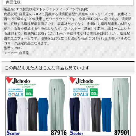
商品仕様
製品名: エコ製品制電ストレッチレディースパンツ(裏付)
商品説明: 自重堂のSDGsに貢献する環境配慮型作業服87900シリーズです。表素材に
再生PET繊維を100%使用したワークウェアです。企業のSDGsへの取り組み、環境活
動に貢献する環境配慮型商品です。表素材だけでなく、附属にも環境配慮型の材料を
使用、衣服を構成する生地のみならず、ファスナー（基布）や芯地、織ネームにいた
る細部まで、徹底的にSDGsにこだわった持続可能な社会実現を目標とした、環境配
慮型ユニフォームです。環境保全に役立つと認めた商品につけられる環境レベルのエ
コマーク認定商品になります。
型番: 87906
メーカー: 自重堂
この商品を見た人はこんな商品も見ています