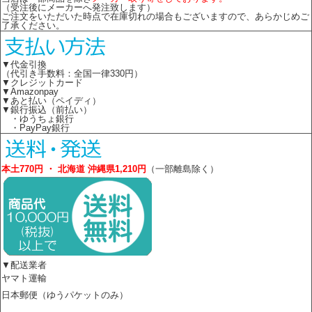
（受注後にメーカーへ発注致します）
ご注文をいただいた時点で在庫切れの場合もございますので、あらかじめご
了承ください。
▼代金引換
（代引き手数料：全国一律330円）
▼クレジットカード
▼Amazonpay
▼あと払い（ペイディ）
▼銀行振込（前払い）
・ゆうちょ銀行
・PayPay銀行
本土770円 ・ 北海道 沖縄県1,210円
（一部離島除く）
▼配送業者
ヤマト運輸
日本郵便（ゆうパケットのみ）