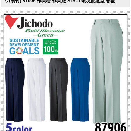
ツ(裏付) 87906 作業着 作業服 SDGs 環境配慮型 春夏