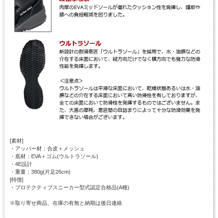
[素材]
・アッパー材：合皮＋メッシュ
・底材：EVA＋ゴム(ウルトラソール)
・4E設計
・重量：380g(片足26cm)
[特徴]
・プロテクティブスニーカー型式認定合格品(A種)
※取り寄せ商品、在庫の有無と納期は後日連絡