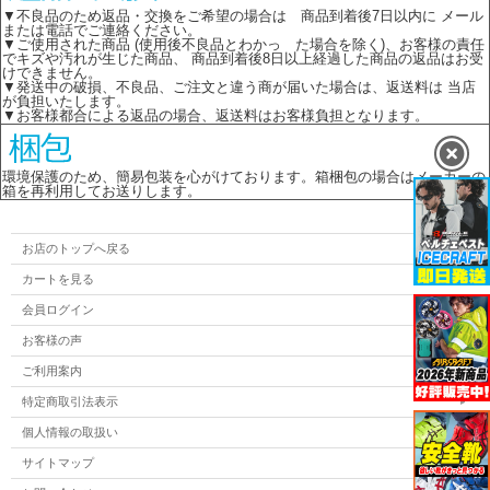
▼不良品のため返品・交換をご希望の場合は 商品到着後7日以内に メール
または電話でご連絡ください。
▼ご使用された商品 (使用後不良品とわかっ た場合を除く)、お客様の責任
でキズや汚れが生じた商品、 商品到着後8日以上経過した商品の返品はお受
けできません。
▼発送中の破損、不良品、ご注文と違う商が届いた場合は、返送料は 当店
が負担いたします。
▼お客様都合による返品の場合、返送料はお客様負担となります。
環境保護のため、簡易包装を心がけております。箱梱包の場合はメーカーの
箱を再利用してお送りします。
お店のトップへ戻る
カートを見る
会員ログイン
お客様の声
ご利用案内
特定商取引法表示
個人情報の取扱い
サイトマップ