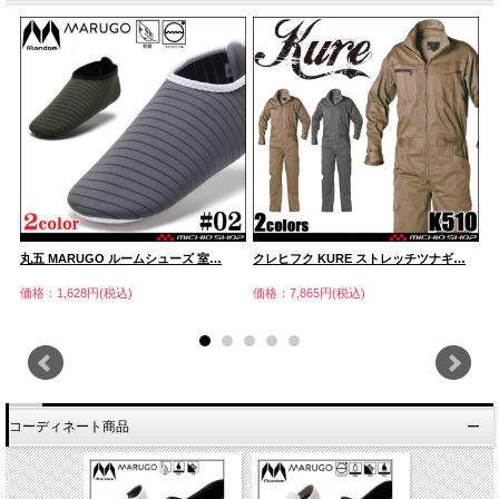
丸五 MARUGO ルームシューズ 室…
クレヒフク KURE ストレッチツナギ…
丸
価格：1,628円(税込)
価格：7,865円(税込)
価
コーディネート商品