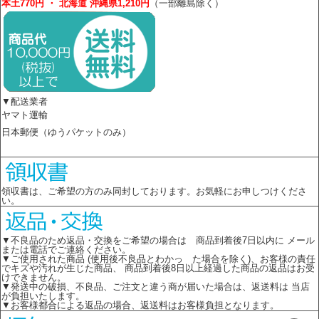
本土770円 ・ 北海道 沖縄県1,210円
（一部離島除く）
▼配送業者
ヤマト運輸
日本郵便（ゆうパケットのみ）
領収書は、ご希望の方のみ同封しております。お気軽にお申しつけくださ
い。
▼不良品のため返品・交換をご希望の場合は 商品到着後7日以内に メール
または電話でご連絡ください。
▼ご使用された商品 (使用後不良品とわかっ た場合を除く)、お客様の責任
でキズや汚れが生じた商品、 商品到着後8日以上経過した商品の返品はお受
けできません。
▼発送中の破損、不良品、ご注文と違う商が届いた場合は、返送料は 当店
が負担いたします。
▼お客様都合による返品の場合、返送料はお客様負担となります。