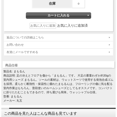
在庫
○
お気に入りに追加済
返品についての詳細はこちら
お問い合わせ
友達にメールですすめる
商品仕様
製品名: まもるん
商品説明: 足の冷えとフロアを傷から「まもるん」です。 片足の重量わずか約30gの
室内用シューズ まもるん。ソールの素材は、ウェットスーツで使用する発泡合成ゴム
を採用。柔らかく断熱性・保温性に優れたまもるんは、フローリングの傷に気を配る
室内作業はもちろん、普段使いのルームシューズとしてもオススメです。コンパクト
に折りたたむこともできるので、持ち運びも簡単。ウォッシャブル仕様。
型番: まもるん
メーカー: 丸五
この商品を見た人はこんな商品も見ています