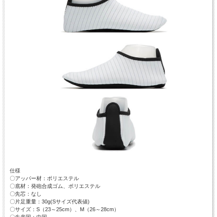
仕様
〇アッパー材：ポリエステル
〇底材：発砲合成ゴム、ポリエステル
〇先芯：なし
〇片足重量：30g(Sサイズ代表値)
〇サイズ：S（23～25cm）、M（26～28cm）
〇生産国：中国