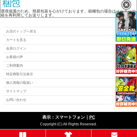
環境保護のため、簡易包装を心がけております。箱梱包の場合はメーカーの
箱を再利用してお送りします。
お店のトップへ戻る
カートを見る
会員ログイン
お客様の声
ご利用案内
特定商取引法表示
個人情報の取扱い
サイトマップ
お問い合わせ
表示：スマートフォン｜
PC
Copyright (C) All Rights Reserved.