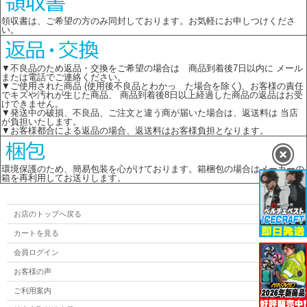
領収書は、ご希望の方のみ同封しております。お気軽にお申しつけくださ
い。
▼不良品のため返品・交換をご希望の場合は 商品到着後7日以内に メール
または電話でご連絡ください。
▼ご使用された商品 (使用後不良品とわかっ た場合を除く)、お客様の責任
でキズや汚れが生じた商品、 商品到着後8日以上経過した商品の返品はお受
けできません。
▼発送中の破損、不良品、ご注文と違う商が届いた場合は、返送料は 当店
が負担いたします。
▼お客様都合による返品の場合、返送料はお客様負担となります。
環境保護のため、簡易包装を心がけております。箱梱包の場合はメーカーの
箱を再利用してお送りします。
お店のトップへ戻る
カートを見る
会員ログイン
お客様の声
ご利用案内