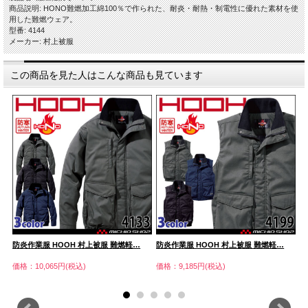
商品説明: HONO難燃加工綿100％で作られた、耐炎・耐熱・制電性に優れた素材を使
用した難燃ウェア。
型番: 4144
メーカー: 村上被服
この商品を見た人はこんな商品も見ています
防炎作業服 HOOH 村上被服 難燃軽…
防炎作業服 HOOH 村上被服 難燃軽…
防
価格：10,065円(税込)
価格：9,185円(税込)
価