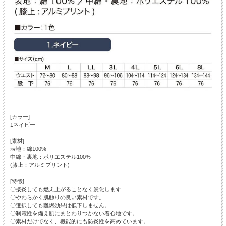
[カラー]
1ネイビー
[素材]
表地：綿100%
中綿・裏地：ポリエステル100%
(膝上：アルミプリント)
[特徴]
〇接炎しても燃え上がることなく炭化します
〇やわらかく肌触りの良い素材です。
〇選択しても難燃効果は低下しません。
〇制電性を備え肌にまとわりつかない着心地です。
〇素材だけでなく、機能的にも防炎性を高めています。