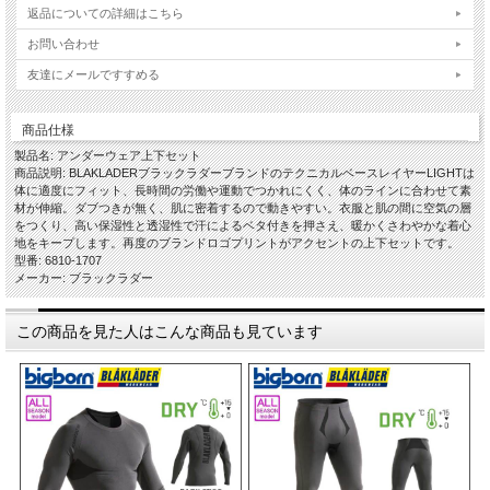
返品についての詳細はこちら
お問い合わせ
友達にメールですすめる
商品仕様
製品名: アンダーウェア上下セット
商品説明: BLAKLADERブラックラダーブランドのテクニカルベースレイヤーLIGHTは
体に適度にフィット、長時間の労働や運動でつかれにくく、体のラインに合わせて素
材が伸縮。ダブつきが無く、肌に密着するので動きやすい。衣服と肌の間に空気の層
をつくり、高い保湿性と透湿性で汗によるベタ付きを押さえ、暖かくさわやかな着心
地をキープします。再度のブランドロゴプリントがアクセントの上下セットです。
型番: 6810-1707
メーカー: ブラックラダー
この商品を見た人はこんな商品も見ています