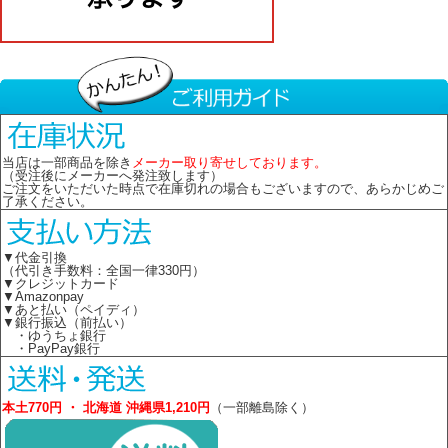
当店は一部商品を除き
メーカー取り寄せしております。
（受注後にメーカーへ発注致します）
ご注文をいただいた時点で在庫切れの場合もございますので、あらかじめご
了承ください。
▼代金引換
（代引き手数料：全国一律330円）
▼クレジットカード
▼Amazonpay
▼あと払い（ペイディ）
▼銀行振込（前払い）
・ゆうちょ銀行
・PayPay銀行
本土770円 ・ 北海道 沖縄県1,210円
（一部離島除く）