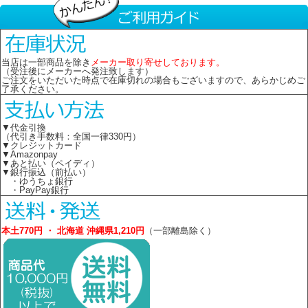
当店は一部商品を除き
メーカー取り寄せしております。
（受注後にメーカーへ発注致します）
ご注文をいただいた時点で在庫切れの場合もございますので、あらかじめご
了承ください。
▼代金引換
（代引き手数料：全国一律330円）
▼クレジットカード
▼Amazonpay
▼あと払い（ペイディ）
▼銀行振込（前払い）
・ゆうちょ銀行
・PayPay銀行
本土770円 ・ 北海道 沖縄県1,210円
（一部離島除く）