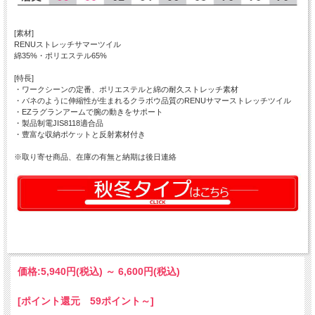
[素材]
RENUストレッチサマーツイル
綿35%・ポリエステル65%
[特長]
・ワークシーンの定番、ポリエステルと綿の耐久ストレッチ素材
・バネのように伸縮性が生まれるクラボウ品質のRENUサマーストレッチツイル
・EZラグランアームで腕の動きをサポート
・製品制電JIS8118適合品
・豊富な収納ポケットと反射素材付き
※取り寄せ商品、在庫の有無と納期は後日連絡
価格:
5,940円
(税込)
～
6,600円
(税込)
[ポイント還元 59ポイント～]