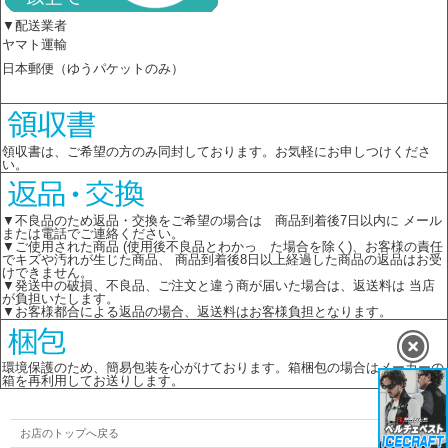
▼配送業者
ヤマト運輸
日本郵便（ゆうパケットのみ）
領収書は、ご希望の方のみ同封しております。お気軽にお申しつけくださ
い。
▼不良品のため返品・交換をご希望の場合は 商品到着後7日以内に メール
または電話でご連絡ください。
▼ご使用された商品 (使用後不良品とわかっ た場合を除く)、お客様の責任
でキズや汚れが生じた商品、 商品到着後8日以上経過した商品の返品はお受
けできません。
▼発送中の破損、不良品、ご注文と違う商が届いた場合は、返送料は 当店
が負担いたします。
▼お客様都合による返品の場合、返送料はお客様負担となります。
環境保護のため、簡易包装を心がけております。箱梱包の場合はメーカーの
箱を再利用してお送りします。
お店のトップへ戻る