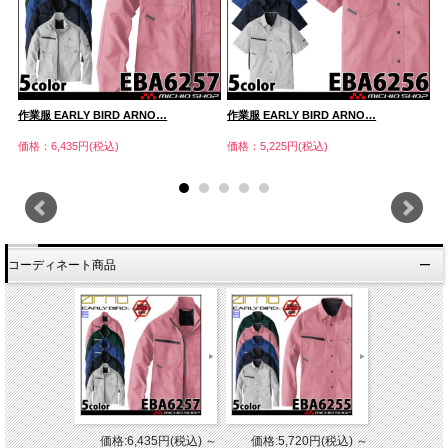
作業服 EARLY BIRD ARNO…
作業服 EARLY BIRD ARNO…
作
価格：6,435円(税込)
価格：5,225円(税込)
価
コーディネート商品
価格:6,435円(税込)
～
価格:5,720円(税込)
～