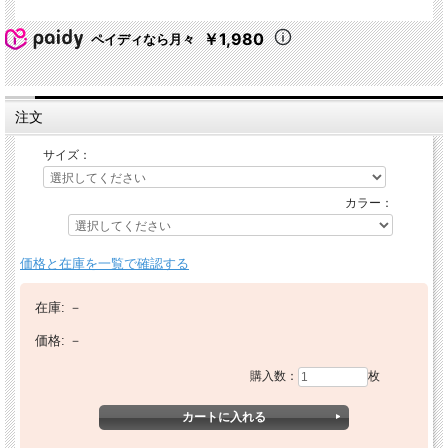
￥1,980
ペイディなら月々
注文
サイズ：
カラー：
価格と在庫を一覧で確認する
在庫:
－
価格:
－
購入数：
枚