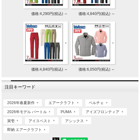
価格:4,290円(税込)
～
価格:4,840円(税込)
～
価格:4,840円(税込)
～
価格:6,050円(税込)
～
注目キーワード
2026年春夏新作
エアークラフト
ペルチェ
2026年モデル バートル
PUMA
アイズフロンティア
寅壱
アイスベスト
アシックス
即納 エアークラフト