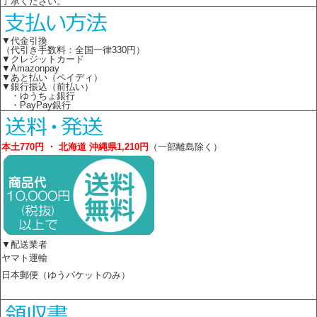
了承ください。
▼代金引換
（代引き手数料：全国一律330円）
▼クレジットカード
▼Amazonpay
▼あと払い（ペイディ）
▼銀行振込（前払い）
・ゆうちょ銀行
・PayPay銀行
本土770円 ・ 北海道 沖縄県1,210円
（一部離島除く）
▼配送業者
ヤマト運輸
日本郵便（ゆうパケットのみ）