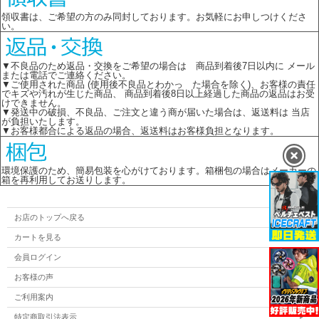
領収書は、ご希望の方のみ同封しております。お気軽にお申しつけくださ
い。
▼不良品のため返品・交換をご希望の場合は 商品到着後7日以内に メール
または電話でご連絡ください。
▼ご使用された商品 (使用後不良品とわかっ た場合を除く)、お客様の責任
でキズや汚れが生じた商品、 商品到着後8日以上経過した商品の返品はお受
けできません。
▼発送中の破損、不良品、ご注文と違う商が届いた場合は、返送料は 当店
が負担いたします。
▼お客様都合による返品の場合、返送料はお客様負担となります。
環境保護のため、簡易包装を心がけております。箱梱包の場合はメーカーの
箱を再利用してお送りします。
お店のトップへ戻る
カートを見る
会員ログイン
お客様の声
ご利用案内
特定商取引法表示