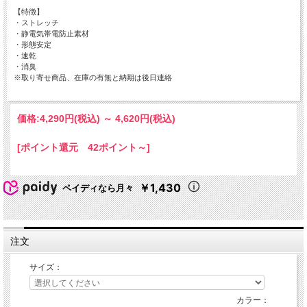
【特徴】
・ストレッチ
・静電気帯電防止素材
・形態安定
・速乾
・消臭
※取り寄せ商品、在庫の有無と納期は後日連絡
価格:
4,290円
(税込)
～
4,620円
(税込)
[ポイント還元 42ポイント～]
￥1,430
ペイディなら月々
注文
サイズ：
カラー：