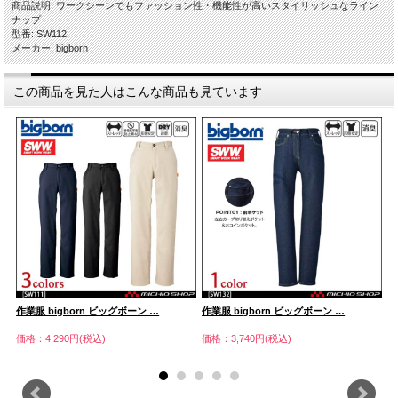
商品説明: ワークシーンでもファッション性・機能性が高いスタイリッシュなライン
ナップ
型番: SW112
メーカー: bigborn
この商品を見た人はこんな商品も見ています
作業服 bigborn ビッグボーン …
作業服 bigborn ビッグボーン …
作
価格：4,290円(税込)
価格：3,740円(税込)
価