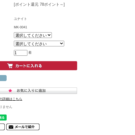
[ポイント還元 78ポイント～]
ユナイト
MK-0041
着
の詳細はこちら
りません