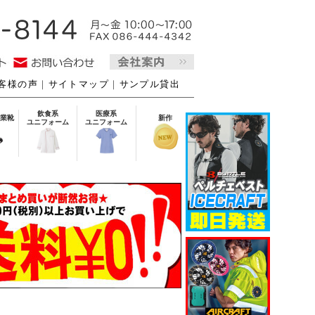
客様の声
｜
サイトマップ
｜
サンプル貸出
飲食系
医療系
業靴
新作
ユニフォーム
ユニフォーム