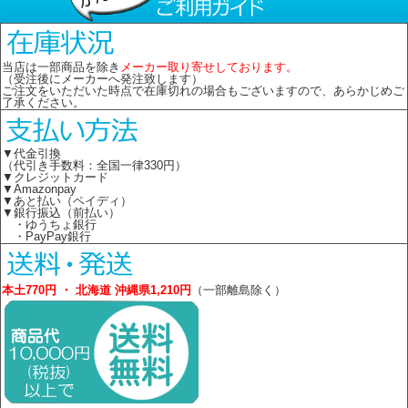
当店は一部商品を除き
メーカー取り寄せしております。
（受注後にメーカーへ発注致します）
ご注文をいただいた時点で在庫切れの場合もございますので、あらかじめご
了承ください。
▼代金引換
（代引き手数料：全国一律330円）
▼クレジットカード
▼Amazonpay
▼あと払い（ペイディ）
▼銀行振込（前払い）
・ゆうちょ銀行
・PayPay銀行
本土770円 ・ 北海道 沖縄県1,210円
（一部離島除く）