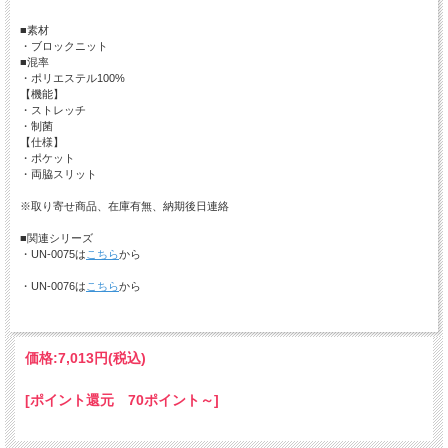
■素材
・ブロックニット
■混率
・ポリエステル100%
【機能】
・ストレッチ
・制菌
【仕様】
・ポケット
・両脇スリット
※取り寄せ商品、在庫有無、納期後日連絡
■関連シリーズ
・UN-0075は
こちら
から
・UN-0076は
こちら
から
価格:
7,013円
(税込)
[ポイント還元 70ポイント～]