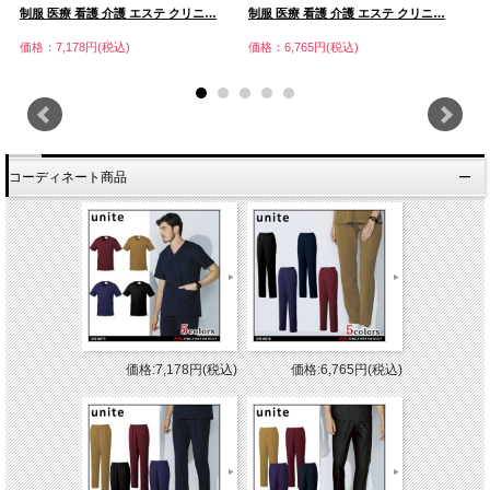
制服 医療 看護 介護 エステ クリニ…
制服 医療 看護 介護 エステ クリニ…
制
価格：7,178円(税込)
価格：6,765円(税込)
価
コーディネート商品
価格:7,178円(税込)
価格:6,765円(税込)