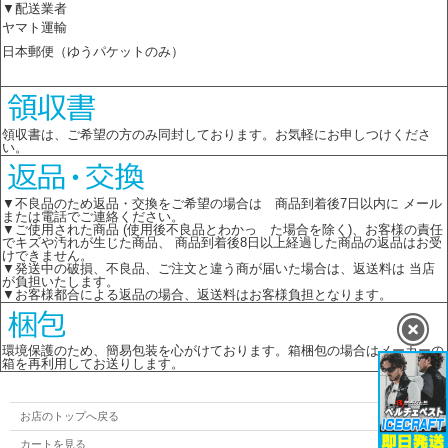
▼配送業者
ヤマト運輸
日本郵便（ゆうパケットのみ）
領収書は、ご希望の方のみ同封しております。お気軽にお申しつけくださ
い。
▼不良品のため返品・交換をご希望の場合は 商品到着後7日以内に メール
または電話でご連絡ください。
▼ご使用された商品 (使用後不良品とわかっ た場合を除く)、お客様の責任
でキズや汚れが生じた商品、 商品到着後8日以上経過した商品の返品はお受
けできません。
▼発送中の破損、不良品、ご注文と違う商が届いた場合は、返送料は 当店
が負担いたします。
▼お客様都合による返品の場合、返送料はお客様負担となります。
環境保護のため、簡易包装を心がけております。箱梱包の場合はメーカーの
箱を再利用してお送りします。
お店のトップへ戻る
カートを見る