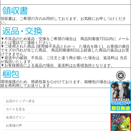
領収書は、ご希望の方のみ同封しております。お気軽にお申しつけくださ
い。
▼不良品のため返品・交換をご希望の場合は 商品到着後7日以内に メール
または電話でご連絡ください。
▼ご使用された商品 (使用後不良品とわかっ た場合を除く)、お客様の責任
でキズや汚れが生じた商品、 商品到着後8日以上経過した商品の返品はお受
けできません。
▼発送中の破損、不良品、ご注文と違う商が届いた場合は、返送料は 当店
が負担いたします。
▼お客様都合による返品の場合、返送料はお客様負担となります。
環境保護のため、簡易包装を心がけております。箱梱包の場合はメーカーの
箱を再利用してお送りします。
お店のトップへ戻る
カートを見る
会員ログイン
お客様の声