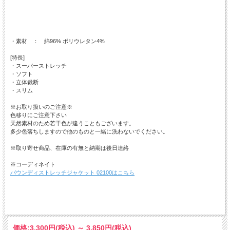
・素材 ： 綿96% ポリウレタン4%
[特長]
・スーパーストレッチ
・ソフト
・立体裁断
・スリム
※お取り扱いのご注意※
色移りにご注意下さい
天然素材のため若干色が違うこともございます。
多少色落ちしますので他のものと一緒に洗わないでください。
※取り寄せ商品、在庫の有無と納期は後日連絡
※コーディネイト
バウンディストレッチジャケット 02100はこちら
価格:
3,300円
(税込)
～
3,850円
(税込)