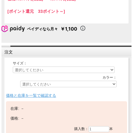
[ポイント還元 33ポイント～]
￥1,100
ペイディなら月々
注文
サイズ：
カラー：
価格と在庫を一覧で確認する
在庫:
－
価格:
－
購入数：
本