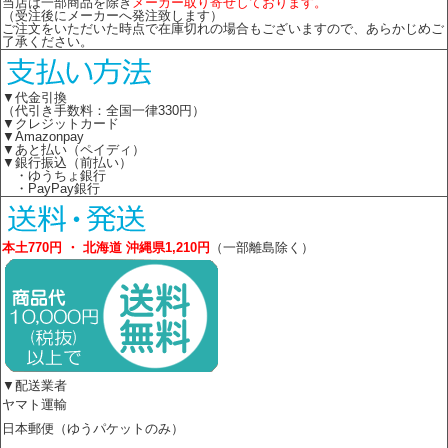
当店は一部商品を除き
メーカー取り寄せしております。
（受注後にメーカーへ発注致します）
ご注文をいただいた時点で在庫切れの場合もございますので、あらかじめご
了承ください。
▼代金引換
（代引き手数料：全国一律330円）
▼クレジットカード
▼Amazonpay
▼あと払い（ペイディ）
▼銀行振込（前払い）
・ゆうちょ銀行
・PayPay銀行
本土770円 ・ 北海道 沖縄県1,210円
（一部離島除く）
▼配送業者
ヤマト運輸
日本郵便（ゆうパケットのみ）