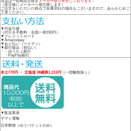
当店は一部商品を除き
メーカー取り寄せしております。
（受注後にメーカーへ発注致します）
ご注文をいただいた時点で在庫切れの場合もございますので、あらかじめご
了承ください。
▼代金引換
（代引き手数料：全国一律330円）
▼クレジットカード
▼Amazonpay
▼あと払い（ペイディ）
▼銀行振込（前払い）
・ゆうちょ銀行
・PayPay銀行
本土770円 ・ 北海道 沖縄県1,210円
（一部離島除く）
▼配送業者
ヤマト運輸
日本郵便（ゆうパケットのみ）