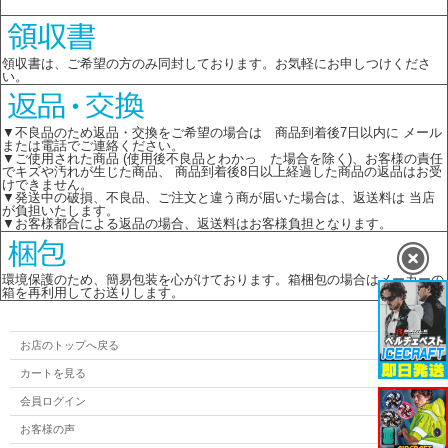
領収書は、ご希望の方のみ同封しております。お気軽にお申しつけくださ
い。
▼不良品のため返品・交換をご希望の場合は 商品到着後7日以内に メール
または電話でご連絡ください。
▼ご使用された商品 (使用後不良品とわかっ た場合を除く)、お客様の責任
でキズや汚れが生じた商品、 商品到着後8日以上経過した商品の返品はお受
けできません。
▼発送中の破損、不良品、ご注文と違う商が届いた場合は、返送料は 当店
が負担いたします。
▼お客様都合による返品の場合、返送料はお客様負担となります。
環境保護のため、簡易包装を心がけております。箱梱包の場合はメーカーの
箱を再利用してお送りします。
お店のトップへ戻る
カートを見る
会員ログイン
お客様の声