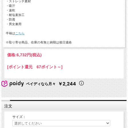
・ストレッチ素材
・吸汗
・速乾
・耐塩素加工
・防透
・男女兼用
半袖は
こちら
※取り寄せ商品、在庫の有無と納期は後日連絡
価格:
6,732円
(税込)
[ポイント還元 67ポイント～]
￥2,244
ペイディなら月々
注文
サイズ：