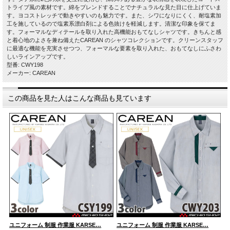
トライプ風の素材です。綿をブレンドすることでナチュラルな見た目に仕上げていま
す。ヨコストレッチで動きやすいのも魅力です。また、シワになりにくく、耐塩素加
工を施しているので塩素系漂白剤による色抜けを軽減します。清潔な印象を保てま
す。フォーマルなディテールを取り入れた高機能おもてなしシャツです。きちんと感
と着心地のよさを兼ね備えたCAREAN のシャツコレクションです。クリーンスタッフ
に最適な機能を充実させつつ、フォーマルな要素を取り入れた、おもてなしにふさわ
しいラインアップです。
型番: CWY198
メーカー: CAREAN
この商品を見た人はこんな商品も見ています
ユニフォーム 制服 作業服 KARSE…
ユニフォーム 制服 作業服 KARSE…
ユ