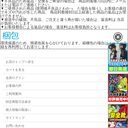
▼不良品のため返品・交換をご希望の場合は 商品到着後7日以内に メール
または電話でご連絡ください。
▼ご使用された商品 (使用後不良品とわかっ た場合を除く)、お客様の責任
でキズや汚れが生じた商品、 商品到着後8日以上経過した商品の返品はお受
けできません。
▼発送中の破損、不良品、ご注文と違う商が届いた場合は、返送料は 当店
が負担いたします。
▼お客様都合による返品の場合、返送料はお客様負担となります。
環境保護のため、簡易包装を心がけております。箱梱包の場合はメーカーの
箱を再利用してお送りします。
お店のトップへ戻る
カートを見る
会員ログイン
お客様の声
ご利用案内
特定商取引法表示
個人情報の取扱い
サイトマップ
お問い合わせ