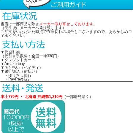
当店は一部商品を除き
メーカー取り寄せしております。
（受注後にメーカーへ発注致します）
ご注文をいただいた時点で在庫切れの場合もございますので、あらかじめご
了承ください。
▼代金引換
（代引き手数料：全国一律330円）
▼クレジットカード
▼Amazonpay
▼あと払い（ペイディ）
▼銀行振込（前払い）
・ゆうちょ銀行
・PayPay銀行
本土770円 ・ 北海道 沖縄県1,210円
（一部離島除く）