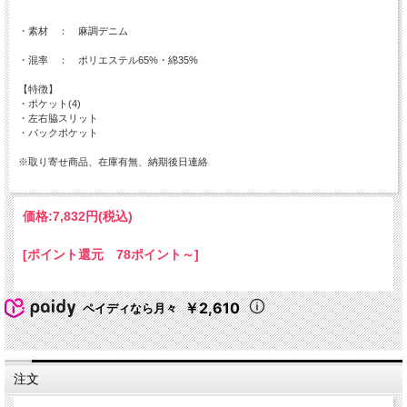
・素材 ： 麻調デニム
・混率 ： ポリエステル65%・綿35%
【特徴】
・ポケット(4)
・左右脇スリット
・バックポケット
※取り寄せ商品、在庫有無、納期後日連絡
価格:
7,832円
(税込)
[ポイント還元 78ポイント～]
￥2,610
ペイディなら月々
注文