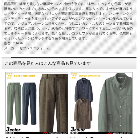
商品説明: 経年劣化しない麻調デニム生地が特徴です。綿デニムのような色落ちがほ
ぼ無いのでいつまでもきれいな色のままを保ちます。麻は入っていませんが麻のよう
なドライタッチ感、適度なハリコシが着用時に高級感を表現します。ハンティングベ
ストディティールを取り入れたアイテムながらシンプルかつクリーンに作られていま
すので、カジュアルシーンは当然ながら、少しエレガントよりのシーンまで着用出来
ます。後ろに大容量ポケットがあるのも特徴です。ワークアイテムはルーツがあるの
でカルチャーを感じさせます。色々な新しいコンセプトが生まれてくる中、色展開も
そういったシーンにマッチする３色を用意しています。
型番: CJ4340
メーカー: セブンユニフォーム
この商品を見た人はこんな商品も見ています