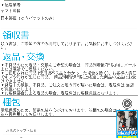
▼配送業者
ヤマト運輸
日本郵便（ゆうパケットのみ）
領収書は、ご希望の方のみ同封しております。お気軽にお申しつけくださ
い。
▼不良品のため返品・交換をご希望の場合は 商品到着後7日以内に メール
または電話でご連絡ください。
▼ご使用された商品 (使用後不良品とわかっ た場合を除く)、お客様の責任
でキズや汚れが生じた商品、 商品到着後8日以上経過した商品の返品はお受
けできません。
▼発送中の破損、不良品、ご注文と違う商が届いた場合は、返送料は 当店
が負担いたします。
▼お客様都合による返品の場合、返送料はお客様負担となります。
環境保護のため、簡易包装を心がけております。箱梱包の場合はメーカーの
箱を再利用してお送りします。
お店のトップへ戻る