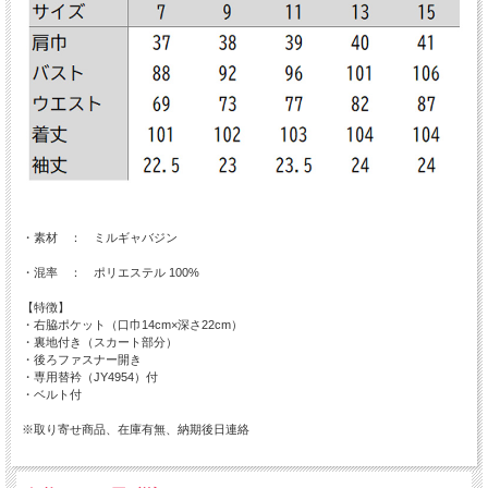
・素材 ： ミルギャバジン
・混率 ： ポリエステル 100%
【特徴】
・右脇ポケット（口巾14cm×深さ22cm）
・裏地付き（スカート部分）
・後ろファスナー開き
・専用替衿（JY4954）付
・ベルト付
※取り寄せ商品、在庫有無、納期後日連絡