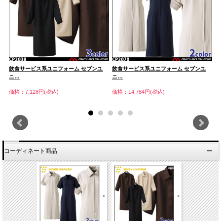
飲食サービス系ユニフォーム セブンユ
飲食サービス系ユニフォーム セブンユ
飲
ニ…
ニ…
ニ
価格：7,128円(税込)
価格：14,784円(税込)
価
コーディネート商品