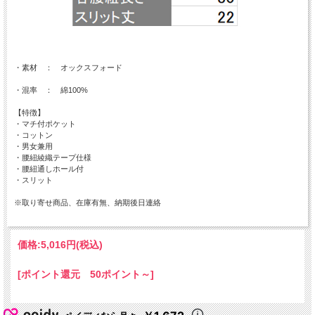
・素材 ： オックスフォード
・混率 ： 綿100%
【特徴】
・マチ付ポケット
・コットン
・男女兼用
・腰紐綾織テープ仕様
・腰紐通しホール付
・スリット
※取り寄せ商品、在庫有無、納期後日連絡
価格:
5,016円
(税込)
[ポイント還元 50ポイント～]