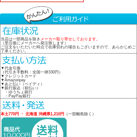
当店は一部商品を除き
メーカー取り寄せしております。
（受注後にメーカーへ発注致します）
ご注文をいただいた時点で在庫切れの場合もございますので、あらかじめご
了承ください。
▼代金引換
（代引き手数料：全国一律330円）
▼クレジットカード
▼Amazonpay
▼あと払い（ペイディ）
▼銀行振込（前払い）
・ゆうちょ銀行
・PayPay銀行
本土770円 ・ 北海道 沖縄県1,210円
（一部離島除く）