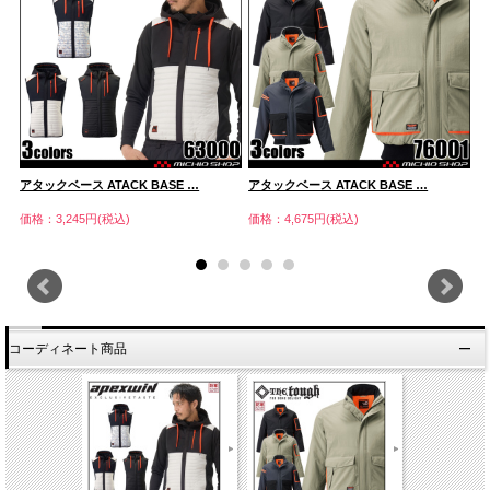
アタックベース ATACK BASE …
アタックベース ATACK BASE …
防
価格：3,245円(税込)
価格：4,675円(税込)
価
コーディネート商品