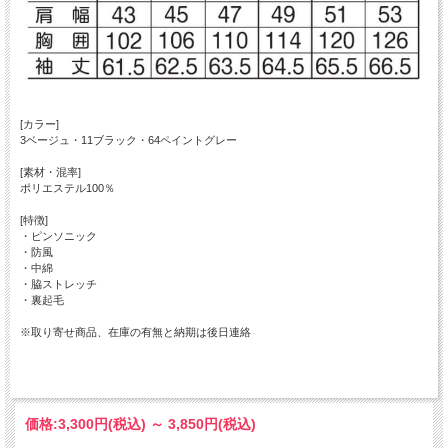
[カラー]
3ベージュ・11ブラック・64ペイントグレー
[素材・混率]
ポリエステル100％
[特徴]
・ピンソニック
・防風
・中綿
・脇ストレッチ
・裏起毛
※取り寄せ商品、在庫の有無と納期は後日連絡
価格:
3,300円
(税込)
～
3,850円
(税込)