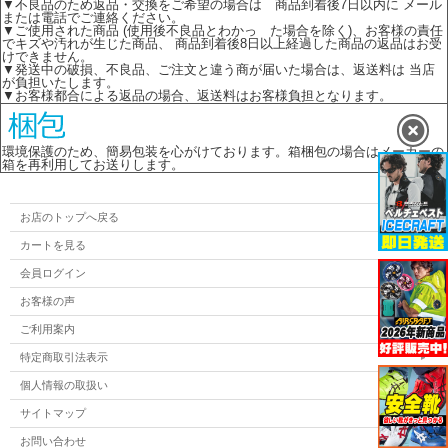
▼不良品のため返品・交換をご希望の場合は 商品到着後7日以内に メール
または電話でご連絡ください。
▼ご使用された商品 (使用後不良品とわかっ た場合を除く)、お客様の責任
でキズや汚れが生じた商品、 商品到着後8日以上経過した商品の返品はお受
けできません。
▼発送中の破損、不良品、ご注文と違う商が届いた場合は、返送料は 当店
が負担いたします。
▼お客様都合による返品の場合、返送料はお客様負担となります。
環境保護のため、簡易包装を心がけております。箱梱包の場合はメーカーの
箱を再利用してお送りします。
お店のトップへ戻る
カートを見る
会員ログイン
お客様の声
ご利用案内
特定商取引法表示
個人情報の取扱い
サイトマップ
お問い合わせ