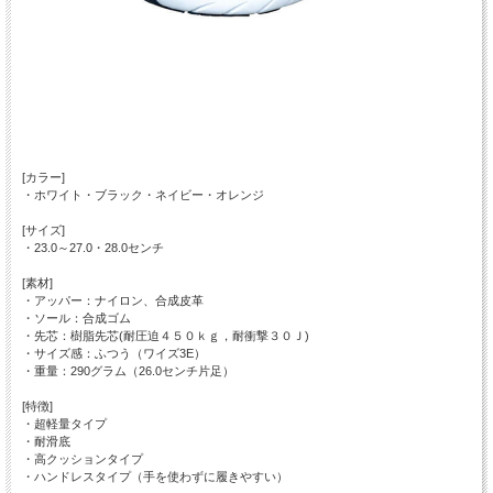
[カラー]
・ホワイト・ブラック・ネイビー・オレンジ
[サイズ]
・23.0～27.0・28.0センチ
[素材]
・アッパー：ナイロン、合成皮革
・ソール：合成ゴム
・先芯：樹脂先芯(耐圧迫４５０ｋｇ，耐衝撃３０Ｊ)
・サイズ感：ふつう（ワイズ3E）
・重量：290グラム（26.0センチ片足）
[特徴]
・超軽量タイプ
・耐滑底
・高クッションタイプ
・ハンドレスタイプ（手を使わずに履きやすい）