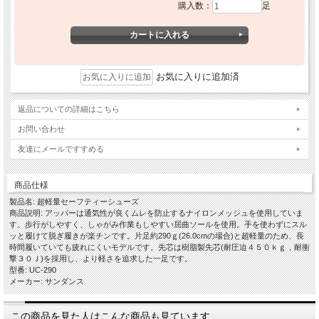
購入数：
足
お気に入りに追加済
返品についての詳細はこちら
お問い合わせ
友達にメールですすめる
商品仕様
製品名: 超軽量セーフティーシューズ
商品説明: アッパーは通気性が良くムレを防止するナイロンメッシュを使用していま
す。歩行がしやすく、しゃがみ作業もしやすい屈曲ソールを使用。手を使わずにスル
ッと履けて脱ぎ履きが楽チンです。片足約290ｇ(26.0cmの場合)と超軽量のため、長
時間履いていても疲れにくいモデルです。先芯は樹脂製先芯(耐圧迫４５０ｋｇ，耐衝
撃３０Ｊ)を採用し、より軽さを追求した一足です。
型番: UC-290
メーカー: サンダンス
この商品を見た人はこんな商品も見ています