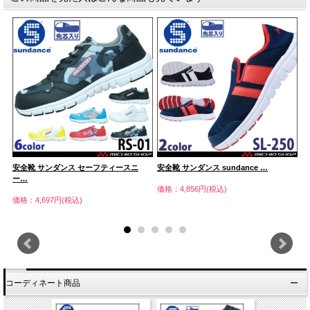
安全靴 サンダンス セーフティースニ
安全靴 サンダンス sundance …
サ
ー…
価格：4,856円(税込)
価
価格：4,697円(税込)
コーディネート商品