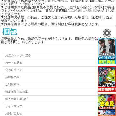
▼不良品のため返品・交換をご希望の場合は 商品到着後7日以内に メール
または電話でご連絡ください。
▼ご使用された商品 (使用後不良品とわかっ た場合を除く)、お客様の責任
でキズや汚れが生じた商品、 商品到着後8日以上経過した商品の返品はお受
けできません。
▼発送中の破損、不良品、ご注文と違う商が届いた場合は、返送料は 当店
が負担いたします。
▼お客様都合による返品の場合、返送料はお客様負担となります。
環境保護のため、簡易包装を心がけております。箱梱包の場合はメーカーの
箱を再利用してお送りします。
お店のトップへ戻る
カートを見る
会員ログイン
お客様の声
ご利用案内
特定商取引法表示
個人情報の取扱い
サイトマップ
お問い合わせ