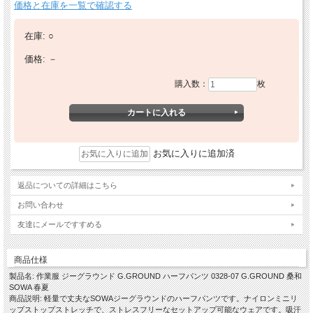
価格と在庫を一覧で確認する
在庫:
○
価格:
－
購入数：
枚
お気に入りに追加済
返品についての詳細はこちら
お問い合わせ
友達にメールですすめる
商品仕様
製品名: 作業服 ジーグラウンド G.GROUND ハーフパンツ 0328-07 G.GROUND 桑和
SOWA 春夏
商品説明: 軽量で丈夫なSOWAジーグラウンドのハーフパンツです。ナイロンミニリ
ップストップストレッチで、ストレスフリーなセットアップ可能なウェアです。吸汗