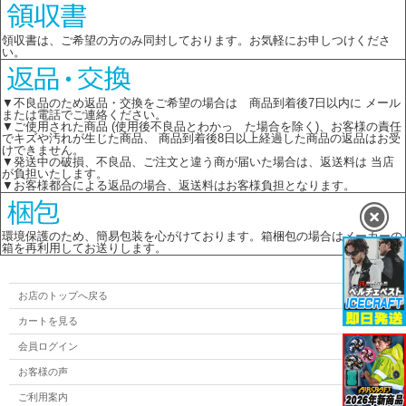
領収書は、ご希望の方のみ同封しております。お気軽にお申しつけくださ
い。
▼不良品のため返品・交換をご希望の場合は 商品到着後7日以内に メール
または電話でご連絡ください。
▼ご使用された商品 (使用後不良品とわかっ た場合を除く)、お客様の責任
でキズや汚れが生じた商品、 商品到着後8日以上経過した商品の返品はお受
けできません。
▼発送中の破損、不良品、ご注文と違う商が届いた場合は、返送料は 当店
が負担いたします。
▼お客様都合による返品の場合、返送料はお客様負担となります。
環境保護のため、簡易包装を心がけております。箱梱包の場合はメーカーの
箱を再利用してお送りします。
お店のトップへ戻る
カートを見る
会員ログイン
お客様の声
ご利用案内