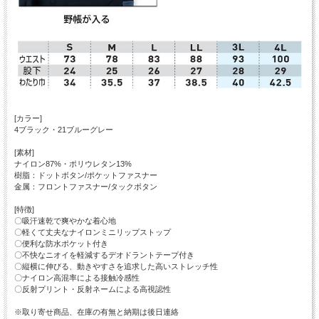
[カラー]
4ブラック・21ブルーグレー
[素材]
ナイロン87%・ポリウレタン13%
樹脂：ドットボタン/ポケットファスナー
金属：フロントファスナー/タックボタン
[特徴]
〇吸汗速乾で爽やかな着心地
〇軽くて丈夫なナイロンミニリップストップ
〇便利な防水ポケット付き
〇不快なニオイを軽減するデオドラントテープ付き
〇縦横に伸びる、動きやすさを追求した高いストレッチ性
〇ナイロン高混率による接触冷感性
〇反射プリント・反射ネームによる高視認性
※取り寄せ商品、在庫の有無と納期は後日連絡