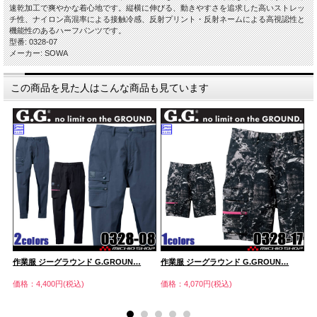
速乾加工で爽やかな着心地です。縦横に伸びる、動きやすさを追求した高いストレッ
チ性、ナイロン高混率による接触冷感、反射プリント・反射ネームによる高視認性と
機能性のあるハーフパンツです。
型番: 0328-07
メーカー: SOWA
この商品を見た人はこんな商品も見ています
作業服 ジーグラウンド G.GROUN…
作業服 ジーグラウンド G.GROUN…
作
価格：4,400円(税込)
価格：4,070円(税込)
価