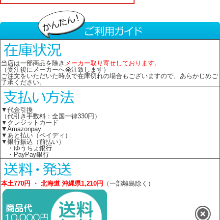
当店は一部商品を除き
メーカー取り寄せしております。
（受注後にメーカーへ発注致します）
ご注文をいただいた時点で在庫切れの場合もございますので、あらかじめご
了承ください。
▼代金引換
（代引き手数料：全国一律330円）
▼クレジットカード
▼Amazonpay
▼あと払い（ペイディ）
▼銀行振込（前払い）
・ゆうちょ銀行
・PayPay銀行
本土770円 ・ 北海道 沖縄県1,210円
（一部離島除く）