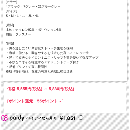
[カラー]
4ブラック・7グレー・21ブルーグレー
[サイズ]
S・M・L・LL・3L・4L
[素材]
本体：ナイロン92%・ポリウレタン8%
樹脂：ファスナー
[特徴]
・風を通しにくい高密度ストレッチ生地を採用
・縦横に伸びる、動きやすさを追求した高いストレッチ性
・軽くて丈夫なナイロンミニストリップを部分使いで強度アップ
・不快なニオイを軽減するデオドラントテープ付き
・反射プリントで高い視認性
※取り寄せ商品、在庫の有無と納期は後日連絡
価格:
5,555円
(税込)
～
5,830円
(税込)
[ポイント還元 55ポイント～]
￥1,851
ペイディなら月々