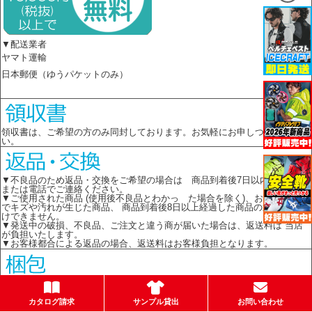
▼配送業者
ヤマト運輸
日本郵便（ゆうパケットのみ）
領収書は、ご希望の方のみ同封しております。お気軽にお申しつけくださ
い。
▼不良品のため返品・交換をご希望の場合は 商品到着後7日以内に メール
または電話でご連絡ください。
▼ご使用された商品 (使用後不良品とわかっ た場合を除く)、お客様の責任
でキズや汚れが生じた商品、 商品到着後8日以上経過した商品の返品はお受
けできません。
▼発送中の破損、不良品、ご注文と違う商が届いた場合は、返送料は 当店
が負担いたします。
▼お客様都合による返品の場合、返送料はお客様負担となります。
環境保護のため、簡易包装を心がけております。箱梱包の場合はメーカーの
箱を再利用してお送りします。
カタログ請求
サンプル貸出
お問い合わせ