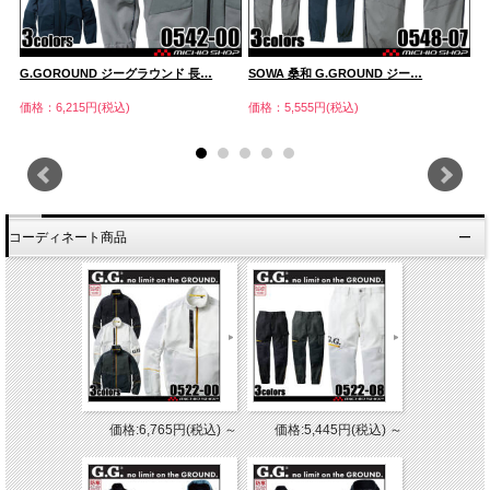
G.GOROUND ジーグラウンド 長…
SOWA 桑和 G.GROUND ジー…
S
価格：6,215円(税込)
価格：5,555円(税込)
価
コーディネート商品
価格:6,765円(税込)
～
価格:5,445円(税込)
～