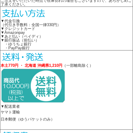
ご注文をいただいた時点で在庫切れの場合もございますので、あらかじめご
了承ください。
▼代金引換
（代引き手数料：全国一律330円）
▼クレジットカード
▼Amazonpay
▼あと払い（ペイディ）
▼銀行振込（前払い）
・ゆうちょ銀行
・PayPay銀行
本土770円 ・ 北海道 沖縄県1,210円
（一部離島除く）
▼配送業者
ヤマト運輸
日本郵便（ゆうパケットのみ）