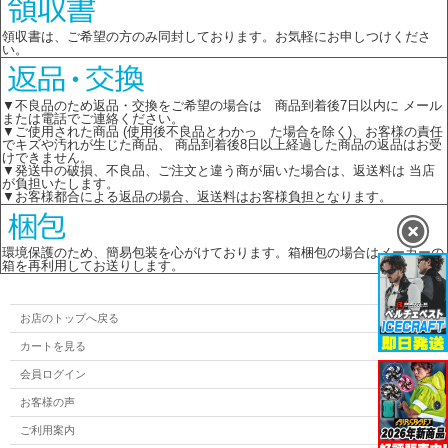
領収書は、ご希望の方のみ同封しております。お気軽にお申しつけくださ
い。
▼不良品のため返品・交換をご希望の場合は 商品到着後7日以内に メール
または電話でご連絡ください。
▼ご使用された商品 (使用後不良品とわかっ た場合を除く)、お客様の責任
でキズや汚れが生じた商品、 商品到着後8日以上経過した商品の返品はお受
けできません。
▼発送中の破損、不良品、ご注文と違う商が届いた場合は、返送料は 当店
が負担いたします。
▼お客様都合による返品の場合、返送料はお客様負担となります。
環境保護のため、簡易包装を心がけております。箱梱包の場合はメーカーの
箱を再利用してお送りします。
お店のトップへ戻る
カートを見る
会員ログイン
お客様の声
ご利用案内