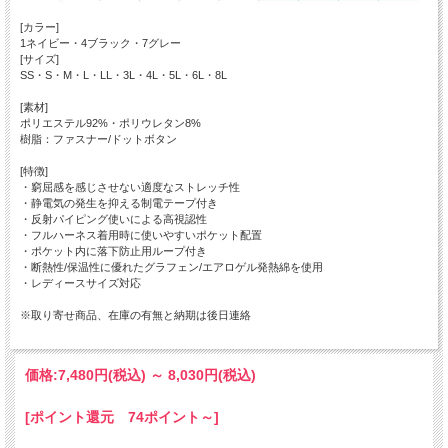
[カラー]
1ネイビー・4ブラック・7グレー
[サイズ]
SS・S・M・L・LL・3L・4L・5L・6L・8L
[素材]
ポリエステル92%・ポリウレタン8%
樹脂：ファスナー/ドットボタン
[特徴]
・窮屈感を感じさせない適度なストレッチ性
・静電気の発生を抑える制電テープ付き
・反射パイピング使いによる高視認性
・フルハーネス着用時に使いやすいポケット配置
・ポケット内に落下防止用ループ付き
・断熱性/保温性に優れたグラフェン/エアロゲル発熱綿を使用
・レディースサイズ対応
※取り寄せ商品、在庫の有無と納期は後日連絡
価格:
7,480円
(税込)
～
8,030円
(税込)
[ポイント還元 74ポイント～]