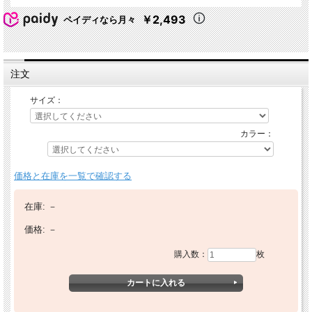
￥2,493
ペイディなら月々
注文
サイズ：
カラー：
価格と在庫を一覧で確認する
在庫:
－
価格:
－
購入数：
枚