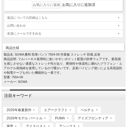
お気に入りに追加済
返品についての詳細はこちら
お問い合わせ
友達にメールですすめる
商品仕様
製品名: SOWA 桑和 防寒パンツ 7554-09 作業服 ストレッチ 防風 反射
商品説明: フルハーネス着用時に使いやすいポケット配置の防寒ウェアです。窮屈感
を感じさせない適度なストレッチ性があり、断熱性や保温性に優れたグラフェン・エ
アロゲル発熱綿を使用しているので暖かいです。反射パイピング使いによる高視認性
や制電テープも付いた機能的な一着です。
型番: 7554-09
メーカー: SOWA
注目キーワード
2026年春夏新作
エアークラフト
ペルチェ
2026年モデル バートル
PUMA
アイズフロンティア
寅壱
アイスベスト
アシックス